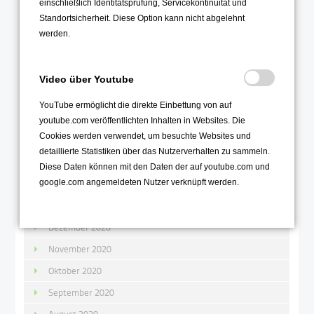
einschließlich Identitätsprüfung, Servicekontinuität und
August 2021
Standortsicherheit. Diese Option kann nicht abgelehnt
werden.
Juli 2021
Juni 2021
Video über Youtube
Mai 2021
April 2021
YouTube ermöglicht die direkte Einbettung von auf
youtube.com veröffentlichten Inhalten in Websites. Die
März 2021
Cookies werden verwendet, um besuchte Websites und
Februar 2021
detaillierte Statistiken über das Nutzerverhalten zu sammeln.
Januar 2021
Diese Daten können mit den Daten der auf youtube.com und
google.com angemeldeten Nutzer verknüpft werden.
2020
Dezember 2020
November 2020
Oktober 2020
September 2020
August 2020