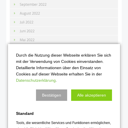
September 2022
August 2022
Juli 2022
Juni 2022
Mai 2022
April 2022
Durch die Nutzung dieser Webseite erklären Sie sich
März 2022
mit der Verwendung von Cookies einverstanden.
Februar 2022
Detaillierte Informationen über den Einsatz von
Cookies auf dieser Webseite erhalten Sie in der
Januar 2022
Datenschutzerklärung
.
2021
Bestätigen
Alle akzeptieren
Dezember 2021
November 2021
Standard
Oktober 2021
Tools, die wesentliche Services und Funktionen ermöglichen,
September 2021