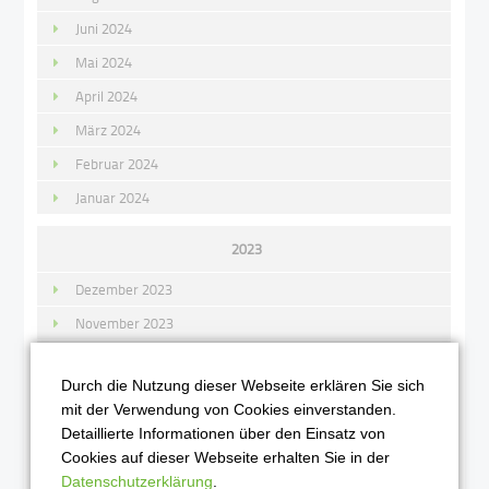
Juni 2024
Mai 2024
April 2024
März 2024
Februar 2024
Januar 2024
2023
Dezember 2023
November 2023
Oktober 2023
Durch die Nutzung dieser Webseite erklären Sie sich
September 2023
mit der Verwendung von Cookies einverstanden.
August 2023
Detaillierte Informationen über den Einsatz von
Juli 2023
Cookies auf dieser Webseite erhalten Sie in der
Datenschutzerklärung
.