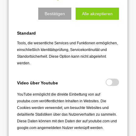
Juni 2023
Mai 2023
Bestätigen
Alle akzeptieren
April 2023
März 2023
Standard
Februar 2023
Tools, die wesentliche Services und Funktionen ermöglichen,
Januar 2023
einschließlich Identitätsprüfung, Servicekontinuität und
Standortsicherheit. Diese Option kann nicht abgelehnt
2022
werden.
Dezember 2022
November 2022
Video über Youtube
Oktober 2022
YouTube ermöglicht die direkte Einbettung von auf
youtube.com veröffentlichten Inhalten in Websites. Die
September 2022
Cookies werden verwendet, um besuchte Websites und
August 2022
detaillierte Statistiken über das Nutzerverhalten zu sammeln.
Juli 2022
Diese Daten können mit den Daten der auf youtube.com und
google.com angemeldeten Nutzer verknüpft werden.
Juni 2022