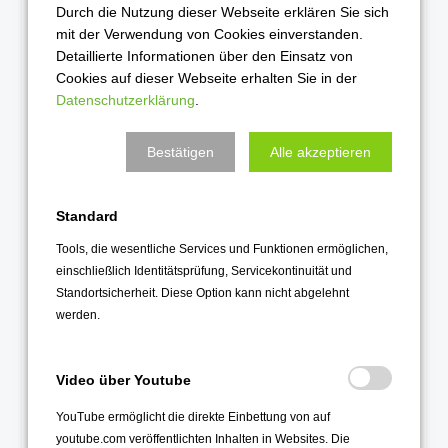
Durch die Nutzung dieser Webseite erklären Sie sich
November 2021
mit der Verwendung von Cookies einverstanden.
Oktober 2021
Detaillierte Informationen über den Einsatz von
September 2021
Cookies auf dieser Webseite erhalten Sie in der
Datenschutzerklärung
.
August 2021
Juli 2021
Bestätigen
Alle akzeptieren
Juni 2021
Mai 2021
Standard
April 2021
Tools, die wesentliche Services und Funktionen ermöglichen,
März 2021
einschließlich Identitätsprüfung, Servicekontinuität und
Standortsicherheit. Diese Option kann nicht abgelehnt
Februar 2021
werden.
Januar 2021
2020
Video über Youtube
Dezember 2020
YouTube ermöglicht die direkte Einbettung von auf
November 2020
youtube.com veröffentlichten Inhalten in Websites. Die