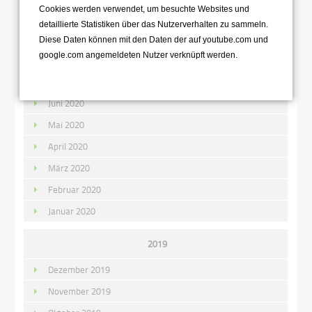
Cookies werden verwendet, um besuchte Websites und
Oktober 2020
detaillierte Statistiken über das Nutzerverhalten zu sammeln.
September 2020
Diese Daten können mit den Daten der auf youtube.com und
google.com angemeldeten Nutzer verknüpft werden.
August 2020
Juli 2020
Juni 2020
Mai 2020
April 2020
März 2020
Februar 2020
Januar 2020
2019
Dezember 2019
November 2019