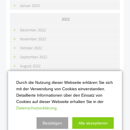
Januar 2023
2022
Dezember 2022
November 2022
Oktober 2022
September 2022
August 2022
Juli 2022
Durch die Nutzung dieser Webseite erklären Sie sich
Juni 2022
mit der Verwendung von Cookies einverstanden.
Mai 2022
Detaillierte Informationen über den Einsatz von
Cookies auf dieser Webseite erhalten Sie in der
April 2022
Datenschutzerklärung
.
März 2022
Februar 2022
Bestätigen
Alle akzeptieren
Januar 2022