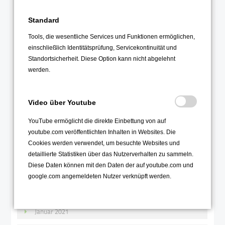
Standard
2021
Tools, die wesentliche Services und Funktionen ermöglichen,
Dezember 2021
einschließlich Identitätsprüfung, Servicekontinuität und
November 2021
Standortsicherheit. Diese Option kann nicht abgelehnt
werden.
Oktober 2021
September 2021
August 2021
Video über Youtube
Juli 2021
YouTube ermöglicht die direkte Einbettung von auf
youtube.com veröffentlichten Inhalten in Websites. Die
Juni 2021
Cookies werden verwendet, um besuchte Websites und
Mai 2021
detaillierte Statistiken über das Nutzerverhalten zu sammeln.
April 2021
Diese Daten können mit den Daten der auf youtube.com und
google.com angemeldeten Nutzer verknüpft werden.
März 2021
Februar 2021
Januar 2021