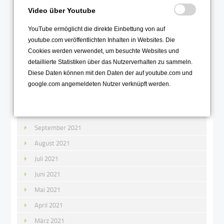
März 2022
Video über Youtube
Februar 2022
YouTube ermöglicht die direkte Einbettung von auf
Januar 2022
youtube.com veröffentlichten Inhalten in Websites. Die
Cookies werden verwendet, um besuchte Websites und
2021
detaillierte Statistiken über das Nutzerverhalten zu sammeln.
Diese Daten können mit den Daten der auf youtube.com und
Dezember 2021
google.com angemeldeten Nutzer verknüpft werden.
November 2021
Oktober 2021
September 2021
August 2021
Juli 2021
Juni 2021
Mai 2021
April 2021
März 2021