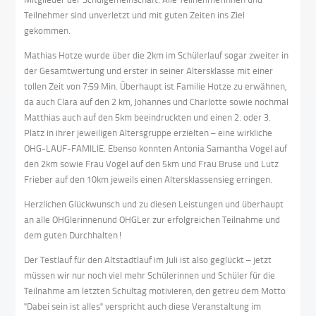
Teilnehmer sind unverletzt und mit guten Zeiten ins Ziel
gekommen.
Mathias Hotze wurde über die 2km im Schülerlauf sogar zweiter in
der Gesamtwertung und erster in seiner Altersklasse mit einer
tollen Zeit von 7:59 Min. Überhaupt ist Familie Hotze zu erwähnen,
da auch Clara auf den 2 km, Johannes und Charlotte sowie nochmal
Matthias auch auf den 5km beeindruckten und einen 2. oder 3.
Platz in ihrer jeweiligen Altersgruppe erzielten – eine wirkliche
OHG-LAUF-FAMILIE. Ebenso konnten Antonia Samantha Vogel auf
den 2km sowie Frau Vogel auf den 5km und Frau Bruse und Lutz
Frieber auf den 10km jeweils einen Altersklassensieg erringen.
Herzlichen Glückwunsch und zu diesen Leistungen und überhaupt
an alle OHGlerinnenund OHGLer zur erfolgreichen Teilnahme und
dem guten Durchhalten!
Der Testlauf für den Altstadtlauf im Juli ist also geglückt – jetzt
müssen wir nur noch viel mehr Schülerinnen und Schüler für die
Teilnahme am letzten Schultag motivieren, den getreu dem Motto
"Dabei sein ist alles" verspricht auch diese Veranstaltung im