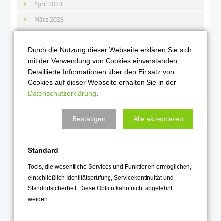
April 2023
März 2023
Februar 2023
Januar 2023
Durch die Nutzung dieser Webseite erklären Sie sich
mit der Verwendung von Cookies einverstanden.
Detaillierte Informationen über den Einsatz von
2022
Cookies auf dieser Webseite erhalten Sie in der
Dezember 2022
Datenschutzerklärung
.
November 2022
Bestätigen
Alle akzeptieren
Oktober 2022
September 2022
Standard
August 2022
Tools, die wesentliche Services und Funktionen ermöglichen,
Juli 2022
einschließlich Identitätsprüfung, Servicekontinuität und
Juni 2022
Standortsicherheit. Diese Option kann nicht abgelehnt
Mai 2022
werden.
April 2022