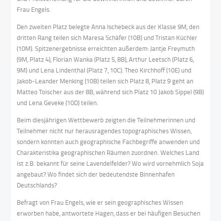
Frau Engels.
Den zweiten Platz belegte Anna Ischebeck aus der Klasse 9M, den
dritten Rang teilen sich Maresa Schäfer (10B) und Tristan Küchler
(10M). Spitzenergebnisse erreichten außerdem: Jantje Freymuth
(9M, Platz 4), Florian Wanka (Platz 5, 8B), Arthur Leetsch (Platz 6,
9M) und Lena Lindenthal (Platz 7, 10C). Theo Kirchhoff (10E) und
Jakob-Leander Menking (10B) teilen sich Platz 8, Platz 9 geht an
Matteo Toischer aus der 8B, während sich Platz 10 Jakob Sippel (9B)
und Lena Geveke (10D) teilen.
Beim diesjährigen Wettbewerb zeigten die Teilnehmerinnen und
Teilnehmer nicht nur herausragendes topographisches Wissen,
sondern konnten auch geographische Fachbegriffe anwenden und
Charakteristika geographischen Räumen zuordnen. Welches Land
ist z.B. bekannt für seine Lavendelfelder? Wo wird vornehmlich Soja
angebaut? Wo findet sich der bedeutendste Binnenhafen
Deutschlands?
Befragt von Frau Engels, wie er sein geographisches Wissen
erworben habe, antwortete Hagen, dass er bei häufigen Besuchen