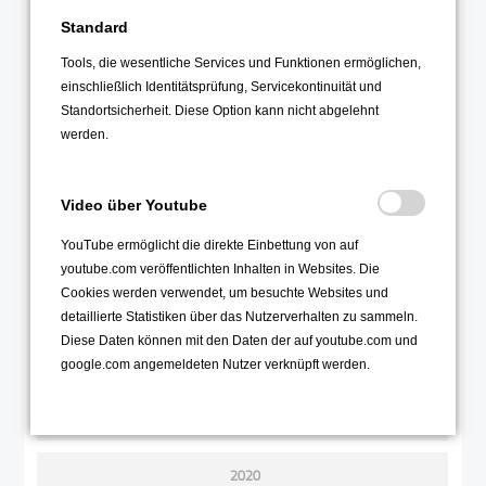
2021
Standard
Dezember 2021
Tools, die wesentliche Services und Funktionen ermöglichen,
November 2021
einschließlich Identitätsprüfung, Servicekontinuität und
Standortsicherheit. Diese Option kann nicht abgelehnt
Oktober 2021
werden.
September 2021
August 2021
Video über Youtube
Juli 2021
YouTube ermöglicht die direkte Einbettung von auf
Juni 2021
youtube.com veröffentlichten Inhalten in Websites. Die
Mai 2021
Cookies werden verwendet, um besuchte Websites und
detaillierte Statistiken über das Nutzerverhalten zu sammeln.
April 2021
Diese Daten können mit den Daten der auf youtube.com und
März 2021
google.com angemeldeten Nutzer verknüpft werden.
Februar 2021
Januar 2021
2020