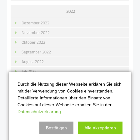
2022
Dezember 2022
November 2022
Oktober 2022
September 2022
August 2022
Juli 2022
Juni 2022
Durch die Nutzung dieser Webseite erklären Sie sich
Mai 2022
mit der Verwendung von Cookies einverstanden.
Detaillierte Informationen über den Einsatz von
April 2022
Cookies auf dieser Webseite erhalten Sie in der
März 2022
Datenschutzerklärung
.
Februar 2022
Bestätigen
Alle akzeptieren
Januar 2022