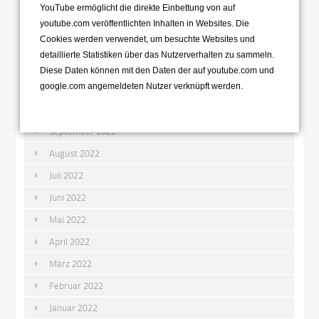
Januar 2023
YouTube ermöglicht die direkte Einbettung von auf
youtube.com veröffentlichten Inhalten in Websites. Die
2022
Cookies werden verwendet, um besuchte Websites und
detaillierte Statistiken über das Nutzerverhalten zu sammeln.
Dezember 2022
Diese Daten können mit den Daten der auf youtube.com und
November 2022
google.com angemeldeten Nutzer verknüpft werden.
Oktober 2022
September 2022
August 2022
Juli 2022
Juni 2022
Mai 2022
April 2022
März 2022
Februar 2022
Januar 2022