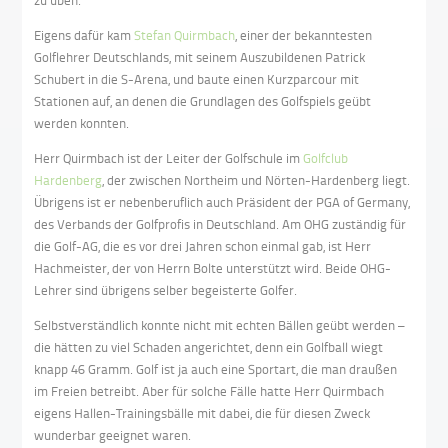
Eigens dafür kam
Stefan Quirmbach
, einer der bekanntesten
Golflehrer Deutschlands, mit seinem Auszubildenen Patrick
Schubert in die S-Arena, und baute einen Kurzparcour mit
Stationen auf, an denen die Grundlagen des Golfspiels geübt
werden konnten.
Herr Quirmbach ist der Leiter der Golfschule im
Golfclub
Hardenberg
, der zwischen Northeim und Nörten-Hardenberg liegt.
Übrigens ist er nebenberuflich auch Präsident der PGA of Germany,
des Verbands der Golfprofis in Deutschland. Am OHG zuständig für
die Golf-AG, die es vor drei Jahren schon einmal gab, ist Herr
Hachmeister, der von Herrn Bolte unterstützt wird. Beide OHG-
Lehrer sind übrigens selber begeisterte Golfer.
Selbstverständlich konnte nicht mit echten Bällen geübt werden –
die hätten zu viel Schaden angerichtet, denn ein Golfball wiegt
knapp 46 Gramm. Golf ist ja auch eine Sportart, die man draußen
im Freien betreibt. Aber für solche Fälle hatte Herr Quirmbach
eigens Hallen-Trainingsbälle mit dabei, die für diesen Zweck
wunderbar geeignet waren.