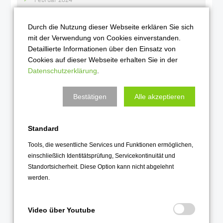
Januar 2024
Durch die Nutzung dieser Webseite erklären Sie sich
mit der Verwendung von Cookies einverstanden.
2023
Detaillierte Informationen über den Einsatz von
Dezember 2023
Cookies auf dieser Webseite erhalten Sie in der
Datenschutzerklärung
.
November 2023
Oktober 2023
Bestätigen
Alle akzeptieren
September 2023
August 2023
Standard
Juli 2023
Tools, die wesentliche Services und Funktionen ermöglichen,
Juni 2023
einschließlich Identitätsprüfung, Servicekontinuität und
Mai 2023
Standortsicherheit. Diese Option kann nicht abgelehnt
werden.
April 2023
März 2023
Video über Youtube
Februar 2023