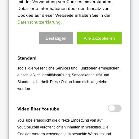
mit der Verwendung von Cookies einverstanden.
Dezember 2024
Detaillierte Informationen über den Einsatz von
Cookies auf dieser Webseite erhalten Sie in der
November 2024
Datenschutzerklärung
.
Oktober 2024
September 2024
Bestätigen
Alle akzeptieren
August 2024
Juni 2024
Standard
Mai 2024
Tools, die wesentliche Services und Funktionen ermöglichen,
April 2024
einschließlich Identitätsprüfung, Servicekontinuität und
Standortsicherheit. Diese Option kann nicht abgelehnt
März 2024
werden.
Februar 2024
Januar 2024
Video über Youtube
2023
YouTube ermöglicht die direkte Einbettung von auf
youtube.com veröffentlichten Inhalten in Websites. Die
Dezember 2023
Cookies werden verwendet, um besuchte Websites und