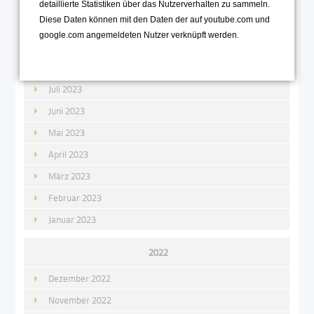
November 2023
detaillierte Statistiken über das Nutzerverhalten zu sammeln.
Diese Daten können mit den Daten der auf youtube.com und
Oktober 2023
google.com angemeldeten Nutzer verknüpft werden.
September 2023
August 2023
Juli 2023
Juni 2023
Mai 2023
April 2023
März 2023
Februar 2023
Januar 2023
2022
Dezember 2022
November 2022