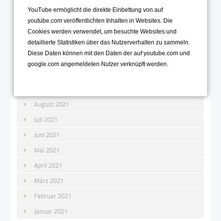
Januar 2022
YouTube ermöglicht die direkte Einbettung von auf
youtube.com veröffentlichten Inhalten in Websites. Die
2021
Cookies werden verwendet, um besuchte Websites und
Dezember 2021
detaillierte Statistiken über das Nutzerverhalten zu sammeln.
Diese Daten können mit den Daten der auf youtube.com und
November 2021
google.com angemeldeten Nutzer verknüpft werden.
Oktober 2021
September 2021
August 2021
Juli 2021
Juni 2021
Mai 2021
April 2021
März 2021
Februar 2021
Januar 2021