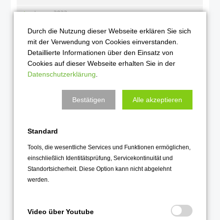
Januar 2023
Durch die Nutzung dieser Webseite erklären Sie sich
2022
mit der Verwendung von Cookies einverstanden.
Detaillierte Informationen über den Einsatz von
Dezember 2022
Cookies auf dieser Webseite erhalten Sie in der
November 2022
Datenschutzerklärung
.
Oktober 2022
September 2022
Bestätigen
Alle akzeptieren
August 2022
Juli 2022
Standard
Juni 2022
Tools, die wesentliche Services und Funktionen ermöglichen,
einschließlich Identitätsprüfung, Servicekontinuität und
Mai 2022
Standortsicherheit. Diese Option kann nicht abgelehnt
April 2022
werden.
März 2022
Februar 2022
Video über Youtube