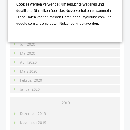
Cookies werden verwendet, um besuchte Websites und
Oktober 2020
detaillierte Statistiken über das Nutzerverhalten zu sammeln.
September 2020
Diese Daten können mit den Daten der auf youtube.com und
google.com angemeldeten Nutzer verknüpft werden.
August 2020
Juli 2020
Juni 2020
Mai 2020
April 2020
März 2020
Februar 2020
Januar 2020
2019
Dezember 2019
November 2019