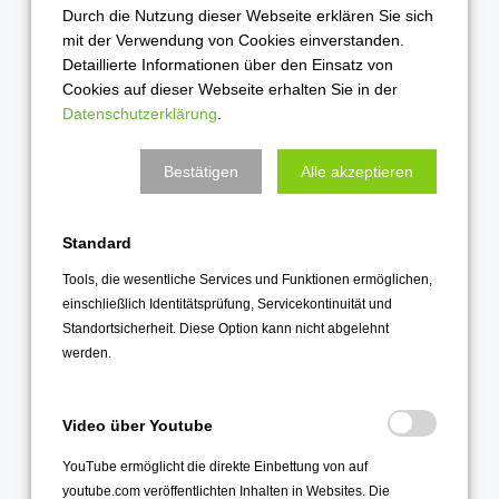
Durch die Nutzung dieser Webseite erklären Sie sich
November 2021
mit der Verwendung von Cookies einverstanden.
Oktober 2021
Detaillierte Informationen über den Einsatz von
Cookies auf dieser Webseite erhalten Sie in der
September 2021
Datenschutzerklärung
.
August 2021
Juli 2021
Bestätigen
Alle akzeptieren
Juni 2021
Mai 2021
Standard
April 2021
Tools, die wesentliche Services und Funktionen ermöglichen,
März 2021
einschließlich Identitätsprüfung, Servicekontinuität und
Standortsicherheit. Diese Option kann nicht abgelehnt
Februar 2021
werden.
Januar 2021
2020
Video über Youtube
Dezember 2020
YouTube ermöglicht die direkte Einbettung von auf
youtube.com veröffentlichten Inhalten in Websites. Die
November 2020