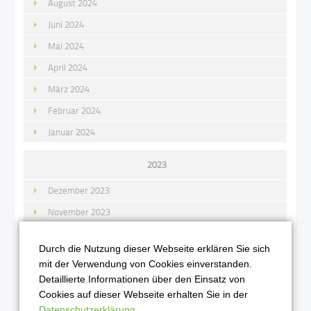
August 2024
Juni 2024
Mai 2024
April 2024
März 2024
Februar 2024
Januar 2024
2023
Dezember 2023
November 2023
Oktober 2023
Durch die Nutzung dieser Webseite erklären Sie sich
September 2023
mit der Verwendung von Cookies einverstanden.
August 2023
Detaillierte Informationen über den Einsatz von
Cookies auf dieser Webseite erhalten Sie in der
Juli 2023
Datenschutzerklärung
.