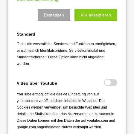
Juni 2023
Mai 2023
Bestätigen
Alle akzeptieren
April 2023
März 2023
Standard
Februar 2023
Tools, die wesentliche Services und Funktionen ermöglichen,
Januar 2023
einschließlich Identitätsprüfung, Servicekontinuität und
Standortsicherheit. Diese Option kann nicht abgelehnt
2022
werden.
Dezember 2022
Video über Youtube
November 2022
Oktober 2022
YouTube ermöglicht die direkte Einbettung von auf
youtube.com veröffentlichten Inhalten in Websites. Die
September 2022
Cookies werden verwendet, um besuchte Websites und
August 2022
detaillierte Statistiken über das Nutzerverhalten zu sammeln.
Diese Daten können mit den Daten der auf youtube.com und
Juli 2022
google.com angemeldeten Nutzer verknüpft werden.
Juni 2022