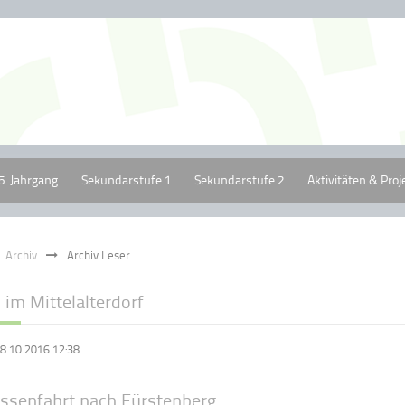
5. Jahrgang
Sekundarstufe 1
Sekundarstufe 2
Aktivitäten & Proj
Archiv
Archiv Leser
im Mittelalterdorf
8.10.2016 12:38
assenfahrt nach Fürstenberg