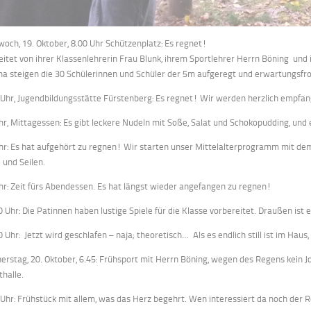
woch, 19. Oktober, 8.00 Uhr Schützenplatz: Es regnet!
eitet von ihrer Klassenlehrerin Frau Blunk, ihrem Sportlehrer Herrn Böning und
na steigen die 30 Schülerinnen und Schüler der 5m aufgeregt und erwartungsfro
 Uhr, Jugendbildungsstätte Fürstenberg: Es regnet! Wir werden herzlich empfa
hr, Mittagessen: Es gibt leckere Nudeln mit Soße, Salat und Schokopudding, und
hr: Es hat aufgehört zu regnen! Wir starten unser Mittelalterprogramm mit de
e und Seilen.
hr: Zeit fürs Abendessen. Es hat längst wieder angefangen zu regnen!
0 Uhr: Die Patinnen haben lustige Spiele für die Klasse vorbereitet. Draußen ist
0 Uhr: Jetzt wird geschlafen – naja; theoretisch… Als es endlich still ist im Hau
erstag, 20. Oktober, 6.45: Frühsport mit Herrn Böning, wegen des Regens kein Jo
thalle.
 Uhr: Frühstück mit allem, was das Herz begehrt. Wen interessiert da noch der