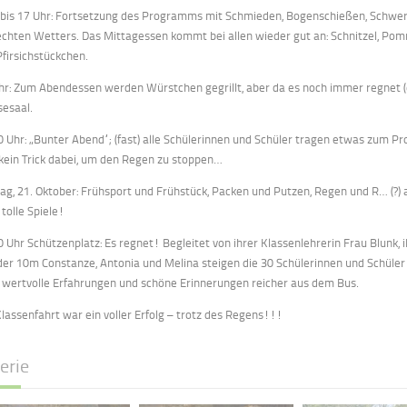
 bis 17 Uhr: Fortsetzung des Programms mit Schmieden, Bogenschießen, Schwe
echten Wetters. Das Mittagessen kommt bei allen wieder gut an: Schnitzel, P
Pfirsichstückchen.
hr: Zum Abendessen werden Würstchen gegrillt, aber da es noch immer regnet (o
sesaal.
0 Uhr: „Bunter Abend“; (fast) alle Schülerinnen und Schüler tragen etwas zum Pro
kein Trick dabei, um den Regen zu stoppen…
tag, 21. Oktober: Frühsport und Frühstück, Packen und Putzen, Regen und R… (?) 
 tolle Spiele!
0 Uhr Schützenplatz: Es regnet! Begleitet von ihrer Klassenlehrerin Frau Blunk
der 10m Constanze, Antonia und Melina steigen die 30 Schülerinnen und Schüle
e wertvolle Erfahrungen und schöne Erinnerungen reicher aus dem Bus.
Klassenfahrt war ein voller Erfolg – trotz des Regens!!!
erie