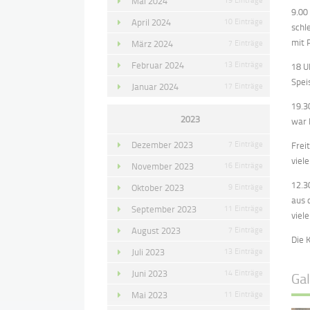
Mai 2024
9.00
April 2024
10 Einträge
schl
mit 
März 2024
7 Einträge
Februar 2024
13 Einträge
18 U
Spei
Januar 2024
17 Einträge
19.3
2023
war 
Dezember 2023
7 Einträge
Frei
viele
November 2023
16 Einträge
12.3
Oktober 2023
9 Einträge
aus 
September 2023
11 Einträge
viel
August 2023
7 Einträge
Die 
Juli 2023
13 Einträge
Juni 2023
14 Einträge
Gal
Mai 2023
11 Einträge