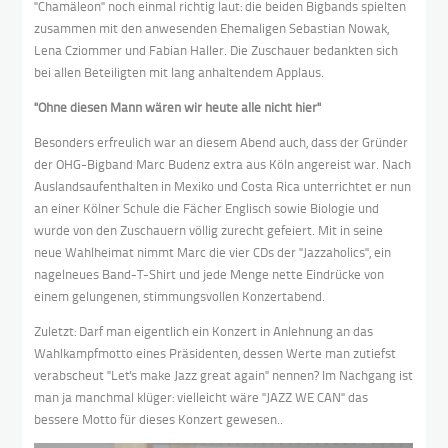
"Chamäleon" noch einmal richtig laut: die beiden Bigbands spielten
zusammen mit den anwesenden Ehemaligen Sebastian Nowak,
Lena Cziommer und Fabian Haller. Die Zuschauer bedankten sich
bei allen Beteiligten mit lang anhaltendem Applaus.
"Ohne diesen Mann wären wir heute alle nicht hier"
Besonders erfreulich war an diesem Abend auch, dass der Gründer
der OHG-Bigband Marc Budenz extra aus Köln angereist war. Nach
Auslandsaufenthalten in Mexiko und Costa Rica unterrichtet er nun
an einer Kölner Schule die Fächer Englisch sowie Biologie und
wurde von den Zuschauern völlig zurecht gefeiert. Mit in seine
neue Wahlheimat nimmt Marc die vier CDs der "Jazzaholics", ein
nagelneues Band-T-Shirt und jede Menge nette Eindrücke von
einem gelungenen, stimmungsvollen Konzertabend.
Zuletzt: Darf man eigentlich ein Konzert in Anlehnung an das
Wahlkampfmotto eines Präsidenten, dessen Werte man zutiefst
verabscheut "Let's make Jazz great again" nennen? Im Nachgang ist
man ja manchmal klüger: vielleicht wäre "JAZZ WE CAN" das
bessere Motto für dieses Konzert gewesen..