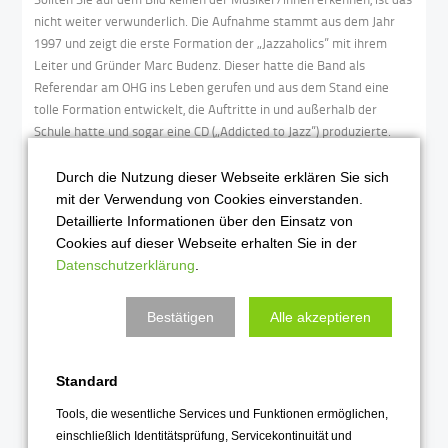
nicht weiter verwunderlich. Die Aufnahme stammt aus dem Jahr
1997 und zeigt die erste Formation der „Jazzaholics” mit ihrem
Leiter und Gründer Marc Budenz. Dieser hatte die Band als
Referendar am OHG ins Leben gerufen und aus dem Stand eine
tolle Formation entwickelt, die Auftritte in und außerhalb der
Schule hatte und sogar eine CD („Addicted to Jazz”) produzierte.
Als die Zeit von engagierten Jazzers Marc Budenz am OHG endete,
Durch die Nutzung dieser Webseite erklären Sie sich
trat 1999 mit Burkhard Fabian ein Leiter in Erscheinung, der in
mit der Verwendung von Cookies einverstanden.
seiner Ära die Band zu einem stilistisch vielseitigen und sich durch
Detaillierte Informationen über den Einsatz von
einen kraftvollen Sound auszeichnenden Klangkörper formte. Auch
Cookies auf dieser Webseite erhalten Sie in der
aus dieser Zeit stammen zwei ausgezeichnete CD-Produktionen,
Datenschutzerklärung
.
die ein für eine Schulbigband erstaunliches Niveau zeigen.
Seit 2005 wird die Band nun von Christian Preuninger geleitet und
Bestätigen
Alle akzeptieren
hat sich in über 60 Konzerten in und um Göttingen einen Namen
gemacht. Unter anderem waren die „Jazzaholics” mehrfach beim
Göttinger Jazzfest, bei Preisverleihungen,
Standard
Jubiläumsveranstaltungen und Abiturentlassungen zu hören. Auf
Tools, die wesentliche Services und Funktionen ermöglichen,
den CDs „De Funk Motel” sowie „Addicted to Music” wurden einige
einschließlich Identitätsprüfung, Servicekontinuität und
musikalische Highlights aus dieser Phase festgehalten.