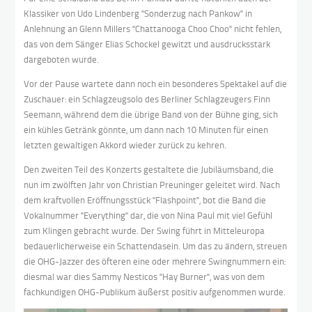
Klassiker von Udo Lindenberg "Sonderzug nach Pankow" in
Anlehnung an Glenn Millers "Chattanooga Choo Choo" nicht fehlen,
das von dem Sänger Elias Schockel gewitzt und ausdrucksstark
dargeboten wurde.
Vor der Pause wartete dann noch ein besonderes Spektakel auf die
Zuschauer: ein Schlagzeugsolo des Berliner Schlagzeugers Finn
Seemann, während dem die übrige Band von der Bühne ging, sich
ein kühles Getränk gönnte, um dann nach 10 Minuten für einen
letzten gewaltigen Akkord wieder zurück zu kehren.
Den zweiten Teil des Konzerts gestaltete die Jubiläumsband, die
nun im zwölften Jahr von Christian Preuninger geleitet wird. Nach
dem kraftvollen Eröffnungsstück "Flashpoint", bot die Band die
Vokalnummer "Everything" dar, die von Nina Paul mit viel Gefühl
zum Klingen gebracht wurde. Der Swing führt in Mitteleuropa
bedauerlicherweise ein Schattendasein. Um das zu ändern, streuen
die OHG-Jazzer des öfteren eine oder mehrere Swingnummern ein:
diesmal war dies Sammy Nesticos "Hay Burner", was von dem
fachkundigen OHG-Publikum äußerst positiv aufgenommen wurde.