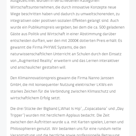
Ausgezeichnet wurden in verschiedenen Kategorien
Wirtschaftsunternehmen, die durch innovative Konzepte neue
Wege beschritten haben und dadurch zu umweltschonenden, zu
integrativen oder positiven sozialen Effekten gelangt sind. Auch
wurde ein Publikumspreis vergeben, bei dem die ca. 500 geladenen
Gäste aus Politik und Wirtschaft in einer Abstimmung darüber
entscheiden durften, wer den mit 2000€ dotierten Preis erhält: Es
gewannt die Firma PHYWE Systems, die den
naturwissenschaftlichen Unterricht an Schulen durch den Einsatz
von „Augmented Reality“ erweitern und das Lernen interaktiver
und anschaulicher gestalten will.
Den Klimainnovationspreis gewann die Firma Nanno Janssen
GmbH, die mit konsequenter Nutzung elektrischer LKWs ein
starkes Zeichen für die Verbindung zwischen Klimaschutz und
wirtschaftlichem Erfolg setzt.
Die drei Stücke der Bigband („What Is Hip“, „Copacabana“ und „Day
Tripper“) wurden mit herzlichem Applaus bedacht. Die Zeit
zwischen den Auftritten wurde u.a. mit Karten spielen, Lernen und
Philosophieren genutzt. Wir bedanken uns für eine rundum nette
Veranstaltung und die herzliche sowie professionelle Betreuung