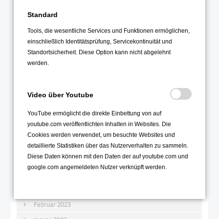
Januar 2024
Standard
Tools, die wesentliche Services und Funktionen ermöglichen,
2023
einschließlich Identitätsprüfung, Servicekontinuität und
Dezember 2023
Standortsicherheit. Diese Option kann nicht abgelehnt
werden.
November 2023
Oktober 2023
Video über Youtube
September 2023
August 2023
YouTube ermöglicht die direkte Einbettung von auf
youtube.com veröffentlichten Inhalten in Websites. Die
Juli 2023
Cookies werden verwendet, um besuchte Websites und
Juni 2023
detaillierte Statistiken über das Nutzerverhalten zu sammeln.
Diese Daten können mit den Daten der auf youtube.com und
Mai 2023
google.com angemeldeten Nutzer verknüpft werden.
April 2023
März 2023
Februar 2023