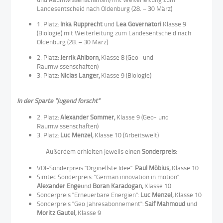
Landesentscheid nach Oldenburg (28. – 30 März)
1. Platz:
Inka Rupprecht
und
Lea Governatori
Klasse 9
(Biologie) mit Weiterleitung zum Landesentscheid nach
Oldenburg (28. – 30 März)
2. Platz:
Jerrik Ahlborn,
Klasse 8 (Geo- und
Raumwissenschaften)
3. Platz:
Niclas Langer,
Klasse 9 (Biologie)
In der Sparte "Jugend forscht"
2. Platz:
Alexander Sommer,
Klasse 9 (Geo- und
Raumwissenschaften)
3. Platz:
Luc Menzel,
Klasse 10 (Arbeitswelt)
Außerdem erhielten jeweils einen
Sonderpreis
:
VDI-Sonderpreis "Orginellste Idee":
Paul Möbius,
Klasse 10
Simtec Sonderpreis: "German innovation in motion":
Alexander Enge
und
Boran Karadogan,
Klasse 10
Sonderpreis "Erneuerbare Energien":
Luc Menzel,
Klasse 10
Sonderpreis "Geo Jahresabonnement":
Saif Mahmoud
und
Moritz Gautel,
Klasse 9