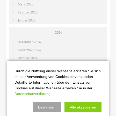
März 2025
Februar 2025
Januar 2025
2024
Dezember 2024
November 2024
Oktober 2024
September 2024
Durch die Nutzung dieser Webseite erklären Sie sich
August 2024
mit der Verwendung von Cookies einverstanden.
Juni 2024
Detaillierte Informationen über den Einsatz von
Cookies auf dieser Webseite erhalten Sie in der
Mai 2024
Datenschutzerklärung
.
April 2024
März 2024
Bestätigen
Alle akzeptieren
Februar 2024