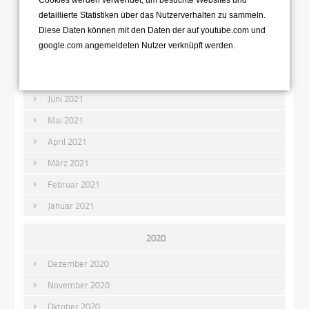
Oktober 2021
detaillierte Statistiken über das Nutzerverhalten zu sammeln.
Diese Daten können mit den Daten der auf youtube.com und
September 2021
google.com angemeldeten Nutzer verknüpft werden.
August 2021
Juli 2021
Juni 2021
Mai 2021
April 2021
März 2021
Februar 2021
Januar 2021
2020
Dezember 2020
November 2020
Oktober 2020