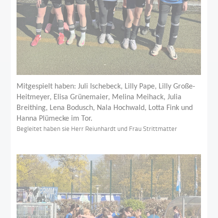
Mitgespielt haben: Juli Ischebeck, Lilly Pape, Lilly Große-
Heitmeyer, Elisa Grünemaier, Melina Meihack, Julia
Breithing, Lena Bodusch, Nala Hochwald, Lotta Fink und
Hanna Plümecke im Tor.
Begleitet haben sie Herr Reiunhardt und Frau Strittmatter