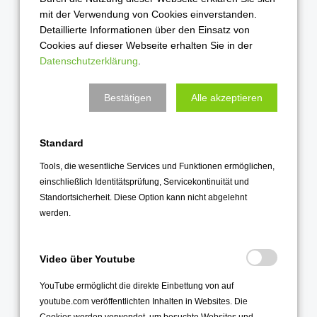
November 2022
mit der Verwendung von Cookies einverstanden.
Oktober 2022
Detaillierte Informationen über den Einsatz von
Cookies auf dieser Webseite erhalten Sie in der
September 2022
Datenschutzerklärung
.
August 2022
Juli 2022
Bestätigen
Alle akzeptieren
Juni 2022
Mai 2022
Standard
April 2022
Tools, die wesentliche Services und Funktionen ermöglichen,
einschließlich Identitätsprüfung, Servicekontinuität und
März 2022
Standortsicherheit. Diese Option kann nicht abgelehnt
Februar 2022
werden.
Januar 2022
Video über Youtube
2021
Dezember 2021
YouTube ermöglicht die direkte Einbettung von auf
youtube.com veröffentlichten Inhalten in Websites. Die
November 2021
Cookies werden verwendet, um besuchte Websites und