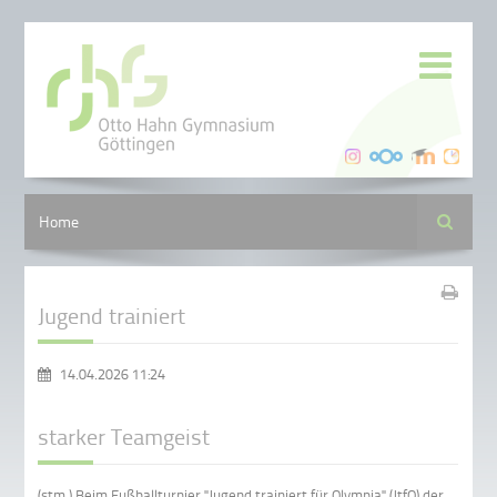
Suche
Home
Jugend trainiert
14.04.2026 11:24
starker Teamgeist
(stm.) Beim Fußballturnier "Jugend trainiert für Olympia" (JtfO) der