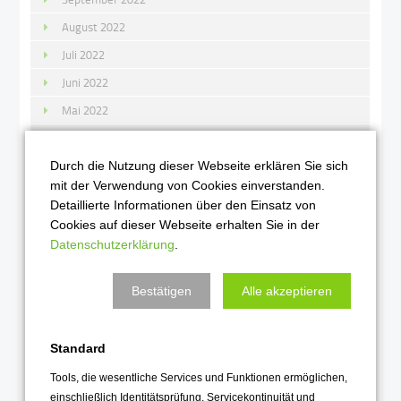
August 2022
Juli 2022
Juni 2022
Mai 2022
April 2022
März 2022
Durch die Nutzung dieser Webseite erklären Sie sich
mit der Verwendung von Cookies einverstanden.
Februar 2022
Detaillierte Informationen über den Einsatz von
Januar 2022
Cookies auf dieser Webseite erhalten Sie in der
Datenschutzerklärung
.
2021
Bestätigen
Alle akzeptieren
Dezember 2021
November 2021
Standard
Oktober 2021
Tools, die wesentliche Services und Funktionen ermöglichen,
September 2021
einschließlich Identitätsprüfung, Servicekontinuität und