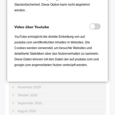
August 2021
Standortsicherheit. Diese Option kann nicht abgelehnt
Juli 2021
werden.
Juni 2021
Mai 2021
Video über Youtube
April 2021
YouTube ermöglicht die direkte Einbettung von auf
März 2021
youtube.com veröffentlichten Inhalten in Websites. Die
Cookies werden verwendet, um besuchte Websites und
Februar 2021
detaillierte Statistiken über das Nutzerverhalten zu sammeln.
Januar 2021
Diese Daten können mit den Daten der auf youtube.com und
google.com angemeldeten Nutzer verknüpft werden.
2020
Dezember 2020
November 2020
Oktober 2020
September 2020
August 2020