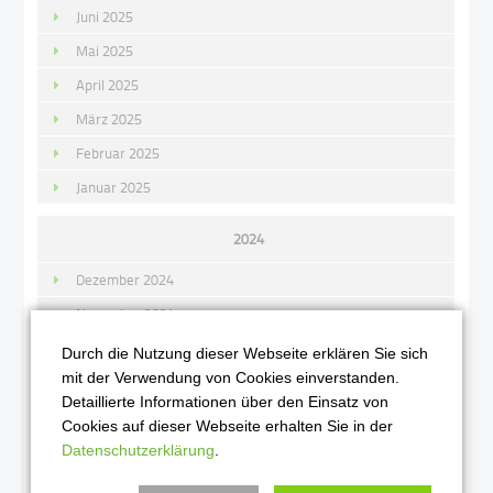
Juni 2025
Mai 2025
April 2025
März 2025
Februar 2025
Januar 2025
2024
Dezember 2024
November 2024
Oktober 2024
Durch die Nutzung dieser Webseite erklären Sie sich
mit der Verwendung von Cookies einverstanden.
September 2024
Detaillierte Informationen über den Einsatz von
August 2024
Cookies auf dieser Webseite erhalten Sie in der
Juni 2024
Datenschutzerklärung
.
Mai 2024