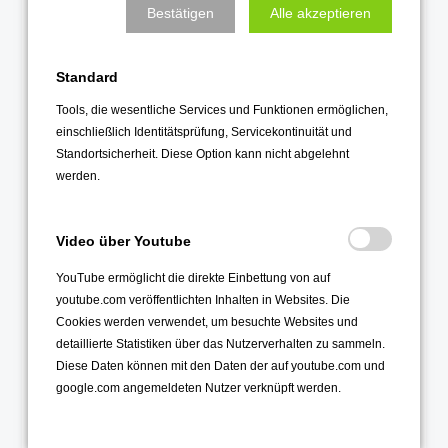
Bestätigen
Alle akzeptieren
April 2024
März 2024
Standard
Februar 2024
Tools, die wesentliche Services und Funktionen ermöglichen,
Januar 2024
einschließlich Identitätsprüfung, Servicekontinuität und
Standortsicherheit. Diese Option kann nicht abgelehnt
2023
werden.
Dezember 2023
November 2023
Video über Youtube
Oktober 2023
YouTube ermöglicht die direkte Einbettung von auf
September 2023
youtube.com veröffentlichten Inhalten in Websites. Die
August 2023
Cookies werden verwendet, um besuchte Websites und
detaillierte Statistiken über das Nutzerverhalten zu sammeln.
Juli 2023
Diese Daten können mit den Daten der auf youtube.com und
Juni 2023
google.com angemeldeten Nutzer verknüpft werden.
Mai 2023