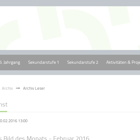
5. Jahrgang
Sekundarstufe 1
Sekundarstufe 2
Aktivitäten & Proj
Archiv
Archiv Leser
nst
0.02.2016 13:00
s Bild des Monats - Februar 2016