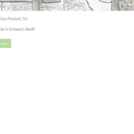
Paul Piontek,
7m
ule in Schwarz-Weiß"
rück