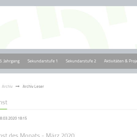
5. Jahrgang
Sekundarstufe 1
Sekundarstufe 2
Aktivitäten & Proj
Archiv
Archiv Leser
nst
8.03.2020 18:15
nst des Monats - März 2020