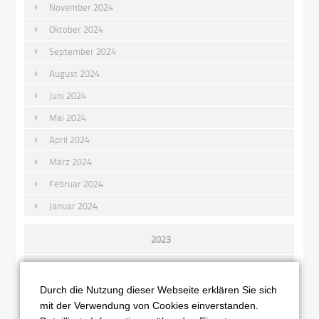
November 2024
Oktober 2024
September 2024
August 2024
Juni 2024
Mai 2024
April 2024
März 2024
Februar 2024
Januar 2024
2023
Dezember 2023
November 2023
Durch die Nutzung dieser Webseite erklären Sie sich
mit der Verwendung von Cookies einverstanden.
Oktober 2023