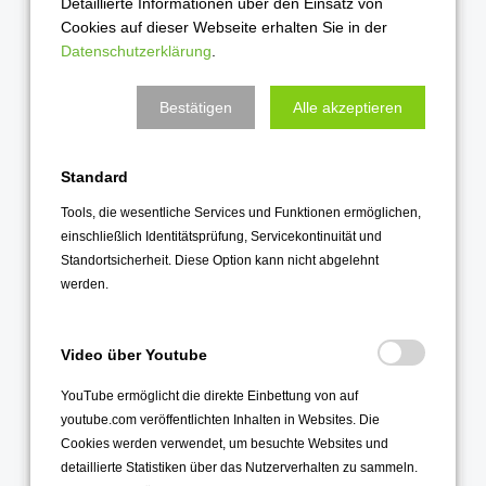
Detaillierte Informationen über den Einsatz von
September 2023
Cookies auf dieser Webseite erhalten Sie in der
Datenschutzerklärung
.
August 2023
Juli 2023
Bestätigen
Alle akzeptieren
Juni 2023
Mai 2023
Standard
April 2023
Tools, die wesentliche Services und Funktionen ermöglichen,
März 2023
einschließlich Identitätsprüfung, Servicekontinuität und
Februar 2023
Standortsicherheit. Diese Option kann nicht abgelehnt
werden.
Januar 2023
2022
Video über Youtube
Dezember 2022
YouTube ermöglicht die direkte Einbettung von auf
November 2022
youtube.com veröffentlichten Inhalten in Websites. Die
Cookies werden verwendet, um besuchte Websites und
Oktober 2022
detaillierte Statistiken über das Nutzerverhalten zu sammeln.
September 2022