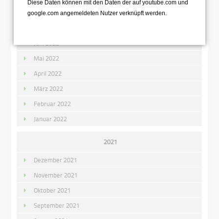
Diese Daten können mit den Daten der auf youtube.com und
August 2022
google.com angemeldeten Nutzer verknüpft werden.
Juli 2022
Juni 2022
Mai 2022
April 2022
März 2022
Februar 2022
Januar 2022
2021
Dezember 2021
November 2021
Oktober 2021
September 2021