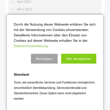
April 2023
März 2023
Februar 2023
Januar 2023
Durch die Nutzung dieser Webseite erklären Sie sich
mit der Verwendung von Cookies einverstanden.
Detaillierte Informationen über den Einsatz von
2022
Cookies auf dieser Webseite erhalten Sie in der
Dezember 2022
Datenschutzerklärung
.
November 2022
Bestätigen
Alle akzeptieren
Oktober 2022
September 2022
Standard
August 2022
Juli 2022
Tools, die wesentliche Services und Funktionen ermöglichen,
einschließlich Identitätsprüfung, Servicekontinuität und
Juni 2022
Standortsicherheit. Diese Option kann nicht abgelehnt
Mai 2022
werden.
April 2022