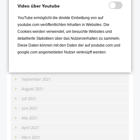
März 2022
Video über Youtube
Februar 2022
YouTube ermöglicht die direkte Einbettung von auf
Januar 2022
youtube.com veröffentlichten Inhalten in Websites. Die
Cookies werden verwendet, um besuchte Websites und
2021
detaillierte Statistiken über das Nutzerverhalten zu sammeln.
Diese Daten können mit den Daten der auf youtube.com und
Dezember 2021
google.com angemeldeten Nutzer verknüpft werden.
November 2021
Oktober 2021
September 2021
August 2021
Juli 2021
Juni 2021
Mai 2021
April 2021
März 2021