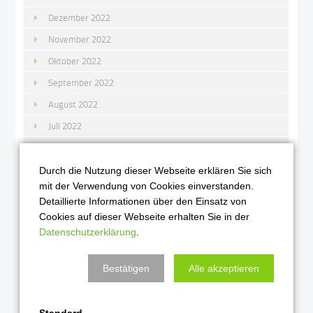
Dezember 2022
November 2022
Oktober 2022
September 2022
August 2022
Juli 2022
Juni 2022
Mai 2022
Durch die Nutzung dieser Webseite erklären Sie sich
mit der Verwendung von Cookies einverstanden.
April 2022
Detaillierte Informationen über den Einsatz von
März 2022
Cookies auf dieser Webseite erhalten Sie in der
Datenschutzerklärung
.
Februar 2022
Januar 2022
Bestätigen
Alle akzeptieren
2021