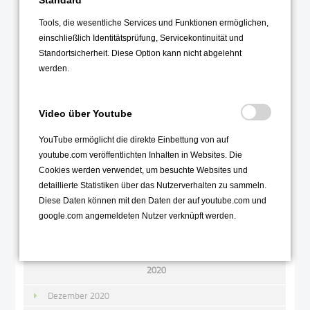
Standard
Dezember 2021
November 2021
Tools, die wesentliche Services und Funktionen ermöglichen,
einschließlich Identitätsprüfung, Servicekontinuität und
Oktober 2021
Standortsicherheit. Diese Option kann nicht abgelehnt
September 2021
werden.
August 2021
Juli 2021
Video über Youtube
Juni 2021
YouTube ermöglicht die direkte Einbettung von auf
Mai 2021
youtube.com veröffentlichten Inhalten in Websites. Die
Cookies werden verwendet, um besuchte Websites und
April 2021
detaillierte Statistiken über das Nutzerverhalten zu sammeln.
März 2021
Diese Daten können mit den Daten der auf youtube.com und
Februar 2021
google.com angemeldeten Nutzer verknüpft werden.
Januar 2021
2020
Dezember 2020