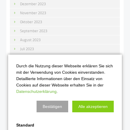
Dezember 2023
November 2023
Oktober 2023
September 2023
August 2023
Juli 2023
Juni 2023
Durch die Nutzung dieser Webseite erklären Sie sich
Mai 2023
mit der Verwendung von Cookies einverstanden.
April 2023
Detaillierte Informationen über den Einsatz von
März 2023
Cookies auf dieser Webseite erhalten Sie in der
Datenschutzerklärung
.
Februar 2023
Januar 2023
Bestätigen
Alle akzeptieren
2022
Standard
Dezember 2022