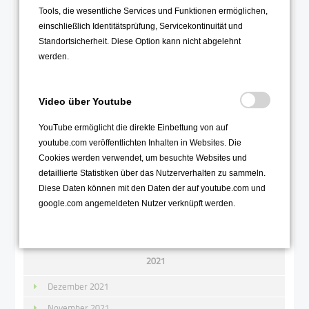
Tools, die wesentliche Services und Funktionen ermöglichen,
November 2022
einschließlich Identitätsprüfung, Servicekontinuität und
Oktober 2022
Standortsicherheit. Diese Option kann nicht abgelehnt
September 2022
werden.
August 2022
Juli 2022
Video über Youtube
Juni 2022
YouTube ermöglicht die direkte Einbettung von auf
Mai 2022
youtube.com veröffentlichten Inhalten in Websites. Die
Cookies werden verwendet, um besuchte Websites und
April 2022
detaillierte Statistiken über das Nutzerverhalten zu sammeln.
März 2022
Diese Daten können mit den Daten der auf youtube.com und
google.com angemeldeten Nutzer verknüpft werden.
Februar 2022
Januar 2022
2021
Dezember 2021
November 2021