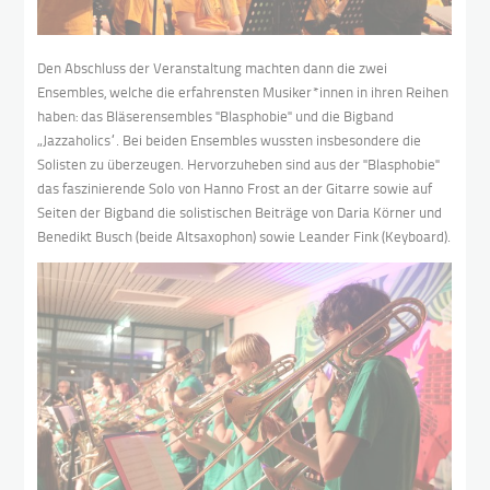
Den Abschluss der Veranstaltung machten dann die zwei
Ensembles, welche die erfahrensten Musiker*innen in ihren Reihen
haben: das Bläserensembles "Blasphobie" und die Bigband
„Jazzaholics“. Bei beiden Ensembles wussten insbesondere die
Solisten zu überzeugen. Hervorzuheben sind aus der "Blasphobie"
das faszinierende Solo von Hanno Frost an der Gitarre sowie auf
Seiten der Bigband die solistischen Beiträge von Daria Körner und
Benedikt Busch (beide Altsaxophon) sowie Leander Fink (Keyboard).