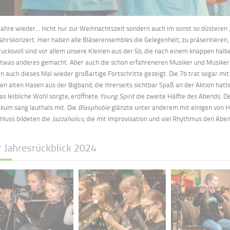
 Jahre wieder... nicht nur zur Weihnachtszeit sondern auch im sonst so düsteren J
ahrskonzert. Hier haben alle Bläserensembles die Gelegenheit, zu präsentieren,
rucksvoll sind vor allem unsere Kleinen aus der 5b, die nach einem knappen halb
etwas anderes gemacht. Aber auch die schon erfahreneren Musiker und Musiker
n auch dieses Mal wieder großartige Fortschritte gezeigt. Die 7b trat sogar mi
gen alten Hasen aus der Bigband, die ihrerseits sichtbar Spaß an der Aktion hatt
das leibliche Wohl sorgte, eröffnete
Young Spirit
die zweite Hälfte des Abends. D
ikum sang lauthals mit. Die
Blasphobie
glänzte unter anderem mit einigen von H
hluss bildeten die
Jazzaholics
, die mit Improvisation und viel Rhythmus den Abe
r Jahresrückblick 2024