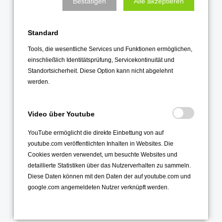
Bestätigen
Alle akzeptieren
März 2023
Februar 2023
Standard
Januar 2023
Tools, die wesentliche Services und Funktionen ermöglichen,
2022
einschließlich Identitätsprüfung, Servicekontinuität und
Standortsicherheit. Diese Option kann nicht abgelehnt
Dezember 2022
werden.
November 2022
Oktober 2022
Video über Youtube
September 2022
YouTube ermöglicht die direkte Einbettung von auf
August 2022
youtube.com veröffentlichten Inhalten in Websites. Die
Juli 2022
Cookies werden verwendet, um besuchte Websites und
detaillierte Statistiken über das Nutzerverhalten zu sammeln.
Juni 2022
Diese Daten können mit den Daten der auf youtube.com und
Mai 2022
google.com angemeldeten Nutzer verknüpft werden.
April 2022
März 2022