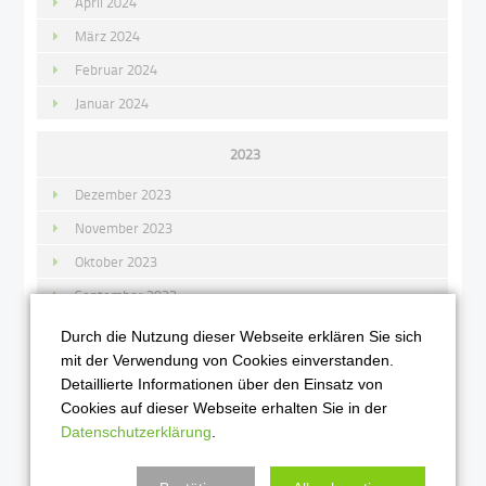
April 2024
März 2024
Februar 2024
Januar 2024
2023
Dezember 2023
November 2023
Oktober 2023
September 2023
August 2023
Durch die Nutzung dieser Webseite erklären Sie sich
mit der Verwendung von Cookies einverstanden.
Juli 2023
Detaillierte Informationen über den Einsatz von
Juni 2023
Cookies auf dieser Webseite erhalten Sie in der
Mai 2023
Datenschutzerklärung
.
April 2023