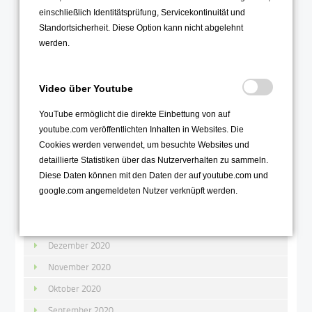
einschließlich Identitätsprüfung, Servicekontinuität und
September 2021
Standortsicherheit. Diese Option kann nicht abgelehnt
August 2021
werden.
Juli 2021
Juni 2021
Video über Youtube
Mai 2021
YouTube ermöglicht die direkte Einbettung von auf
April 2021
youtube.com veröffentlichten Inhalten in Websites. Die
März 2021
Cookies werden verwendet, um besuchte Websites und
detaillierte Statistiken über das Nutzerverhalten zu sammeln.
Februar 2021
Diese Daten können mit den Daten der auf youtube.com und
Januar 2021
google.com angemeldeten Nutzer verknüpft werden.
2020
Dezember 2020
November 2020
Oktober 2020
September 2020