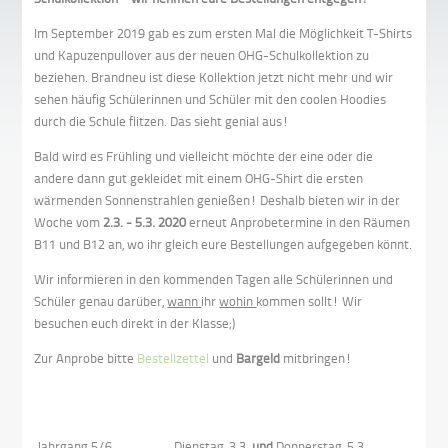
Im September 2019 gab es zum ersten Mal die Möglichkeit T-Shirts
und Kapuzenpullover aus der neuen OHG-Schulkollektion zu
beziehen. Brandneu ist diese Kollektion jetzt nicht mehr und wir
sehen häufig Schülerinnen und Schüler mit den coolen Hoodies
durch die Schule flitzen. Das sieht genial aus!
Bald wird es Frühling und vielleicht möchte der eine oder die
andere dann gut gekleidet mit einem OHG-Shirt die ersten
wärmenden Sonnenstrahlen genießen! Deshalb bieten wir in der
Woche vom
2.3. - 5.3. 2020
erneut Anprobetermine in den Räumen
B11 und B12 an, wo ihr gleich eure Bestellungen aufgegeben könnt.
Wir informieren in den kommenden Tagen alle Schülerinnen und
Schüler genau darüber,
wann
ihr
wohin
kommen sollt! Wir
besuchen euch direkt in der Klasse;)
Zur Anprobe bitte
Bestellzettel
und
Bargeld
mitbringen!
Jahrgang 5/6
Dienstag, 3.3.
und
Donnerstag, 5.3.