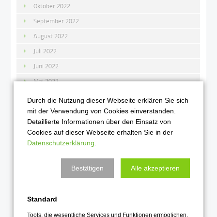
Oktober 2022
September 2022
August 2022
Juli 2022
Juni 2022
Mai 2022
April 2022
Durch die Nutzung dieser Webseite erklären Sie sich
März 2022
mit der Verwendung von Cookies einverstanden.
Detaillierte Informationen über den Einsatz von
Februar 2022
Cookies auf dieser Webseite erhalten Sie in der
Januar 2022
Datenschutzerklärung
.
2021
Bestätigen
Alle akzeptieren
Dezember 2021
November 2021
Standard
Oktober 2021
Tools, die wesentliche Services und Funktionen ermöglichen,