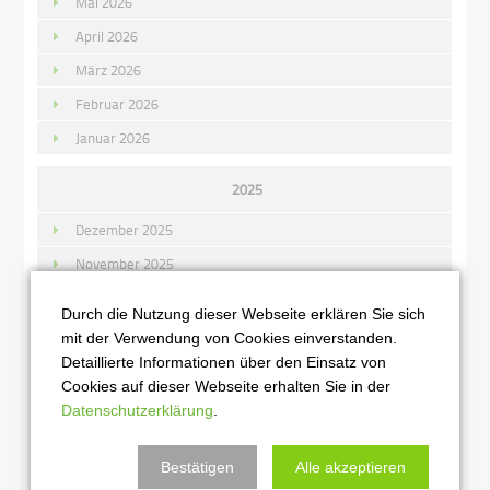
Mai 2026
April 2026
März 2026
Februar 2026
Januar 2026
2025
Dezember 2025
November 2025
Oktober 2025
Durch die Nutzung dieser Webseite erklären Sie sich
September 2025
mit der Verwendung von Cookies einverstanden.
Detaillierte Informationen über den Einsatz von
August 2025
Cookies auf dieser Webseite erhalten Sie in der
Juli 2025
Datenschutzerklärung
.
Juni 2025
Mai 2025
Bestätigen
Alle akzeptieren