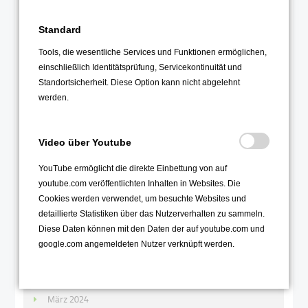
April 2025
März 2025
Standard
Februar 2025
Tools, die wesentliche Services und Funktionen ermöglichen,
einschließlich Identitätsprüfung, Servicekontinuität und
Januar 2025
Standortsicherheit. Diese Option kann nicht abgelehnt
werden.
2024
Dezember 2024
Video über Youtube
November 2024
YouTube ermöglicht die direkte Einbettung von auf
Oktober 2024
youtube.com veröffentlichten Inhalten in Websites. Die
September 2024
Cookies werden verwendet, um besuchte Websites und
August 2024
detaillierte Statistiken über das Nutzerverhalten zu sammeln.
Diese Daten können mit den Daten der auf youtube.com und
Juni 2024
google.com angemeldeten Nutzer verknüpft werden.
Mai 2024
April 2024
März 2024