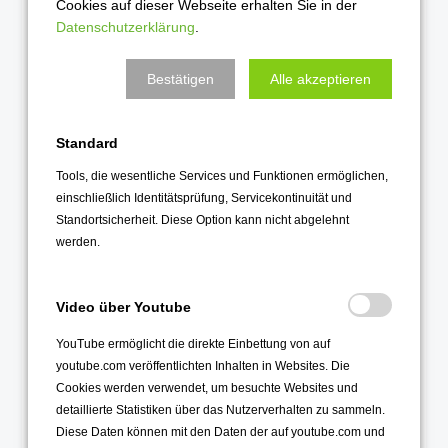
Cookies auf dieser Webseite erhalten Sie in der
Juli 2022
Datenschutzerklärung
.
Juni 2022
Mai 2022
Bestätigen
Alle akzeptieren
April 2022
März 2022
Standard
Februar 2022
Tools, die wesentliche Services und Funktionen ermöglichen,
einschließlich Identitätsprüfung, Servicekontinuität und
Januar 2022
Standortsicherheit. Diese Option kann nicht abgelehnt
werden.
2021
Dezember 2021
Video über Youtube
November 2021
YouTube ermöglicht die direkte Einbettung von auf
Oktober 2021
youtube.com veröffentlichten Inhalten in Websites. Die
September 2021
Cookies werden verwendet, um besuchte Websites und
August 2021
detaillierte Statistiken über das Nutzerverhalten zu sammeln.
Diese Daten können mit den Daten der auf youtube.com und
Juli 2021