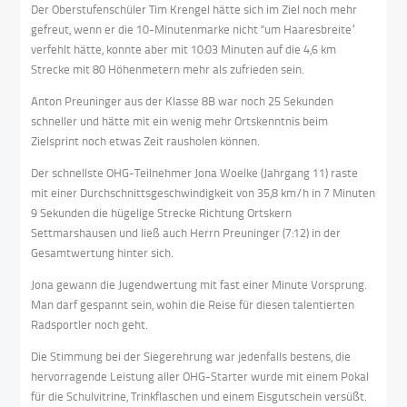
Der Oberstufenschüler Tim Krengel hätte sich im Ziel noch mehr
gefreut, wenn er die 10-Minutenmarke nicht "um Haaresbreite“
verfehlt hätte, konnte aber mit 10:03 Minuten auf die 4,6 km
Strecke mit 80 Höhenmetern mehr als zufrieden sein.
Anton Preuninger aus der Klasse 8B war noch 25 Sekunden
schneller und hätte mit ein wenig mehr Ortskenntnis beim
Zielsprint noch etwas Zeit rausholen können.
Der schnellste OHG-Teilnehmer Jona Woelke (Jahrgang 11) raste
mit einer Durchschnittsgeschwindigkeit von 35,8 km/h in 7 Minuten
9 Sekunden die hügelige Strecke Richtung Ortskern
Settmarshausen und ließ auch Herrn Preuninger (7:12) in der
Gesamtwertung hinter sich.
Jona gewann die Jugendwertung mit fast einer Minute Vorsprung.
Man darf gespannt sein, wohin die Reise für diesen talentierten
Radsportler noch geht.
Die Stimmung bei der Siegerehrung war jedenfalls bestens, die
hervorragende Leistung aller OHG-Starter wurde mit einem Pokal
für die Schulvitrine, Trinkflaschen und einem Eisgutschein versüßt.