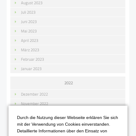
August 2023
Juli 2023
Juni 2023
Mai 2023
April 2023
März 2023
Februar 2023
Januar 2023
2022
Dezember 2022
November 2022
Oktober 2022
Durch die Nutzung dieser Webseite erklären Sie sich
September 2022
mit der Verwendung von Cookies einverstanden.
Detaillierte Informationen über den Einsatz von
August 2022