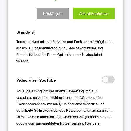
Mai 2022
April 2022
Bestätigen
Alle akzeptieren
März 2022
Februar 2022
Standard
Januar 2022
Tools, die wesentliche Services und Funktionen ermöglichen,
einschließlich Identitätsprüfung, Servicekontinuität und
2021
Standortsicherheit. Diese Option kann nicht abgelehnt
werden.
Dezember 2021
November 2021
Video über Youtube
Oktober 2021
YouTube ermöglicht die direkte Einbettung von auf
September 2021
youtube.com veröffentlichten Inhalten in Websites. Die
August 2021
Cookies werden verwendet, um besuchte Websites und
Juli 2021
detaillierte Statistiken über das Nutzerverhalten zu sammeln.
Diese Daten können mit den Daten der auf youtube.com und
Juni 2021
google.com angemeldeten Nutzer verknüpft werden.
Mai 2021