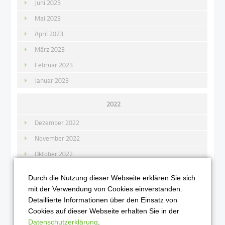
Juni 2023
Mai 2023
April 2023
März 2023
Februar 2023
Januar 2023
2022
Dezember 2022
November 2022
Oktober 2022
September 2022
Durch die Nutzung dieser Webseite erklären Sie sich
August 2022
mit der Verwendung von Cookies einverstanden.
Detaillierte Informationen über den Einsatz von
Juli 2022
Cookies auf dieser Webseite erhalten Sie in der
Juni 2022
Datenschutzerklärung
.