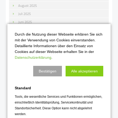
August 2025
Juli 2025
Juni 2025
Mai 2025
Durch die Nutzung dieser Webseite erklären Sie sich
April 2025
mit der Verwendung von Cookies einverstanden.
Detaillierte Informationen über den Einsatz von
März 2025
Cookies auf dieser Webseite erhalten Sie in der
Februar 2025
Datenschutzerklärung
.
Januar 2025
Bestätigen
Alle akzeptieren
2024
Dezember 2024
Standard
November 2024
Tools, die wesentliche Services und Funktionen ermöglichen,
Oktober 2024
einschließlich Identitätsprüfung, Servicekontinuität und
Standortsicherheit. Diese Option kann nicht abgelehnt
September 2024
werden.
August 2024