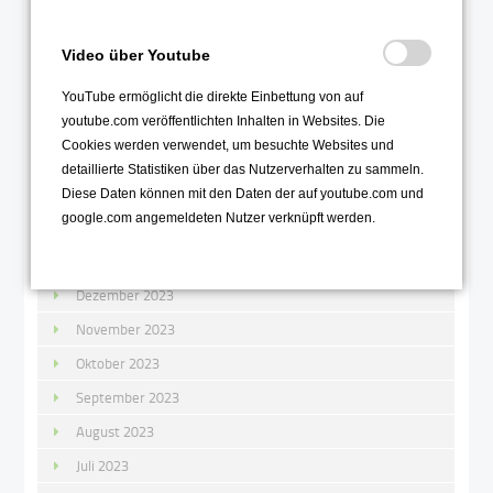
Juni 2024
Video über Youtube
Mai 2024
YouTube ermöglicht die direkte Einbettung von auf
April 2024
youtube.com veröffentlichten Inhalten in Websites. Die
März 2024
Cookies werden verwendet, um besuchte Websites und
Februar 2024
detaillierte Statistiken über das Nutzerverhalten zu sammeln.
Diese Daten können mit den Daten der auf youtube.com und
Januar 2024
google.com angemeldeten Nutzer verknüpft werden.
2023
Dezember 2023
November 2023
Oktober 2023
September 2023
August 2023
Juli 2023