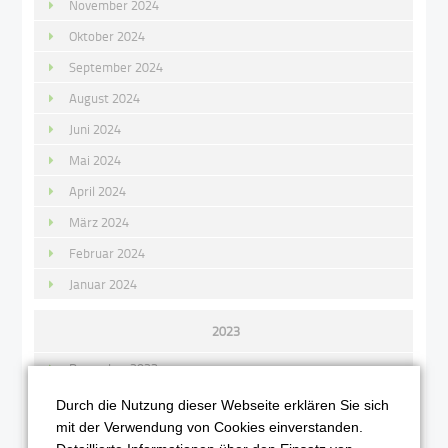
November 2024
Oktober 2024
September 2024
August 2024
Juni 2024
Mai 2024
April 2024
März 2024
Februar 2024
Januar 2024
2023
Dezember 2023
November 2023
Durch die Nutzung dieser Webseite erklären Sie sich
mit der Verwendung von Cookies einverstanden.
Oktober 2023