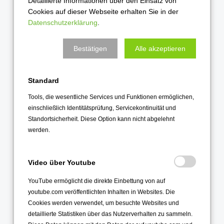
Detaillierte Informationen über den Einsatz von
September 2023
Cookies auf dieser Webseite erhalten Sie in der
August 2023
Datenschutzerklärung
.
Juli 2023
Bestätigen
Alle akzeptieren
Juni 2023
Mai 2023
Standard
April 2023
Tools, die wesentliche Services und Funktionen ermöglichen,
März 2023
einschließlich Identitätsprüfung, Servicekontinuität und
Februar 2023
Standortsicherheit. Diese Option kann nicht abgelehnt
Januar 2023
werden.
2022
Video über Youtube
Dezember 2022
YouTube ermöglicht die direkte Einbettung von auf
November 2022
youtube.com veröffentlichten Inhalten in Websites. Die
Oktober 2022
Cookies werden verwendet, um besuchte Websites und
detaillierte Statistiken über das Nutzerverhalten zu sammeln.
September 2022