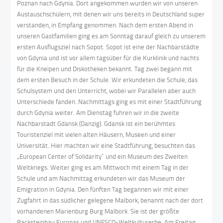
Poznan nach Gdynia. Dort angekommen wurden wir von unseren
Austauschschülern, mit denen wir uns bereits in Deutschland super
verstanden, in Empfang genommen. Nach dem ersten Abend in
unseren Gastfamilien ging es am Sonntag darauf gleich zu unserem
ersten Ausflugsziel nach Sopot. Sopot ist eine der Nachbarstädte
von Gdynia und ist vor allem tagsüber für die Kurklinik und nachts
für die Kneipen und Diskotheken bekannt. Tag zwei begann mit
dem ersten Besuch in der Schule. Wir erkundeten die Schule, das
Schulsystem und den Unterricht, wobei wir Parallelen aber auch
Unterschiede fanden. Nachmittags ging es mit einer Stadtführung
durch Gdynia weiter. Am Dienstag fuhren wir in die zweite
Nachbarstadt Gdansk (Danzig). Gdansk ist ein berühmtes
Touristenziel mit vielen alten Häusern, Museen und einer
Universität. Hier machten wir eine Stadtführung, besuchten das
„European Center of Solidarity“ und ein Museum des Zweiten
Weltkriegs. Weiter ging es am Mittwoch mit einem Tag in der
Schule und am Nachmittag erkundeten wir das Museum der
Emigration in Gdynia. Den fünften Tag begannen wir mit einer
Zugfahrt in das südlicher gelegene Malbork, benannt nach der dort
vorhandenen Marienburg Burg Malbork. Sie ist der größte
Backsteinbau Europas und UNESCO-Weltkulturerbe. Am Freitag