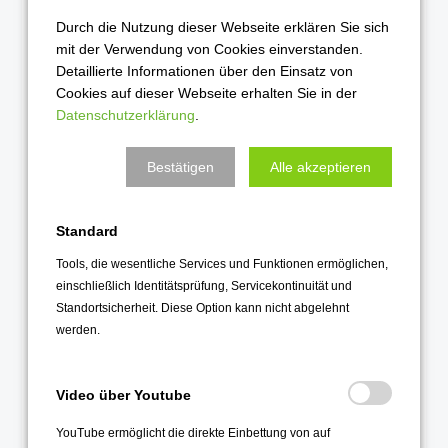
2022
Durch die Nutzung dieser Webseite erklären Sie sich
Dezember 2022
mit der Verwendung von Cookies einverstanden.
November 2022
Detaillierte Informationen über den Einsatz von
Cookies auf dieser Webseite erhalten Sie in der
Oktober 2022
Datenschutzerklärung
.
September 2022
August 2022
Bestätigen
Alle akzeptieren
Juli 2022
Juni 2022
Standard
Mai 2022
Tools, die wesentliche Services und Funktionen ermöglichen,
April 2022
einschließlich Identitätsprüfung, Servicekontinuität und
Standortsicherheit. Diese Option kann nicht abgelehnt
März 2022
werden.
Februar 2022
Januar 2022
Video über Youtube
2021
YouTube ermöglicht die direkte Einbettung von auf