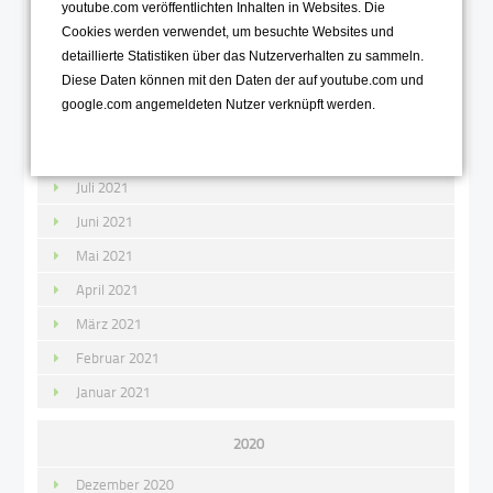
youtube.com veröffentlichten Inhalten in Websites. Die
Dezember 2021
Cookies werden verwendet, um besuchte Websites und
November 2021
detaillierte Statistiken über das Nutzerverhalten zu sammeln.
Diese Daten können mit den Daten der auf youtube.com und
Oktober 2021
google.com angemeldeten Nutzer verknüpft werden.
September 2021
August 2021
Juli 2021
Juni 2021
Mai 2021
April 2021
März 2021
Februar 2021
Januar 2021
2020
Dezember 2020