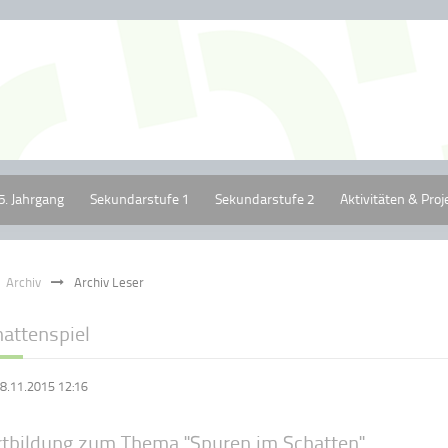
5. Jahrgang
Sekundarstufe 1
Sekundarstufe 2
Aktivitäten & Proj
Archiv
Archiv Leser
hattenspiel
8.11.2015 12:16
rtbildung zum Thema "Spuren im Schatten"