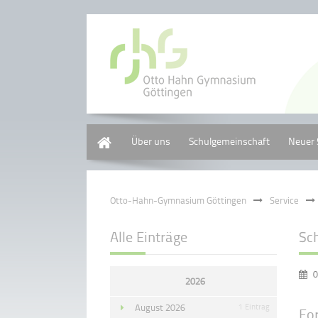
Home
Über uns
Schulgemeinschaft
Neuer 
Otto-Hahn-Gymnasium Göttingen
Service
Alle Einträge
Sc
0
2026
August 2026
1 Eintrag
Fo