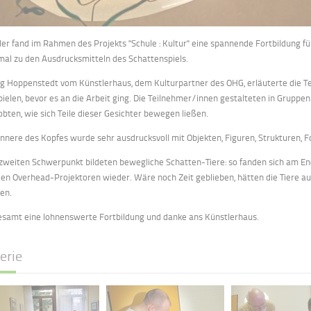
er fand im Rahmen des Projekts "Schule : Kultur" eine spannende Fortbildung fü
mal zu den Ausdrucksmitteln des Schattenspiels.
g Hoppenstedt vom Künstlerhaus, dem Kulturpartner des OHG, erläuterte die Te
pielen, bevor es an die Arbeit ging. Die Teilnehmer/innen gestalteten in Gruppe
obten, wie sich Teile dieser Gesichter bewegen ließen.
Innere des Kopfes wurde sehr ausdrucksvoll mit Objekten, Figuren, Strukturen, Fol
zweiten Schwerpunkt bildeten bewegliche Schatten-Tiere: so fanden sich am Ende
den Overhead-Projektoren wieder. Wäre noch Zeit geblieben, hätten die Tiere a
en.
esamt eine lohnenswerte Fortbildung und danke ans Künstlerhaus.
erie