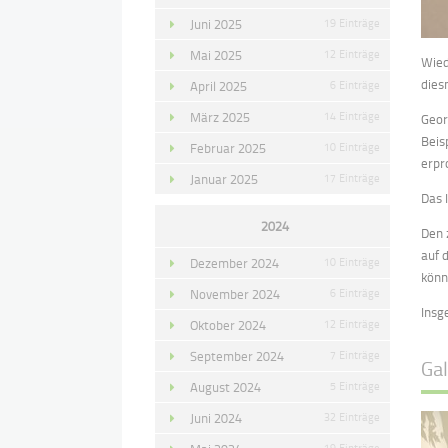
Juni 2025
19 Einträge
Mai 2025
12 Einträge
Wied
dies
April 2025
6 Einträge
März 2025
14 Einträge
Geor
Beis
Februar 2025
10 Einträge
erpr
Januar 2025
17 Einträge
Das 
2024
Den 
auf 
Dezember 2024
10 Einträge
könn
November 2024
6 Einträge
Insg
Oktober 2024
12 Einträge
September 2024
7 Einträge
Gal
August 2024
5 Einträge
Juni 2024
32 Einträge
19 Einträge