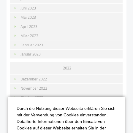
Juni 2023
Mai 2023
April 2023
März 2023
Februar 2023
Januar 2023
2022
Dezember 2022
November 2022
Oktober 2022
September 2022
Durch die Nutzung dieser Webseite erklären Sie sich
mit der Verwendung von Cookies einverstanden.
August 2022
Detaillierte Informationen über den Einsatz von
Juli 2022
Cookies auf dieser Webseite erhalten Sie in der