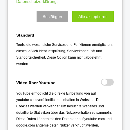
Juni 2022
Datenschutzerklärung
.
Mai 2022
Bestätigen
Alle akzeptieren
April 2022
März 2022
Standard
Februar 2022
Tools, die wesentliche Services und Funktionen ermöglichen,
Januar 2022
einschließlich Identitätsprüfung, Servicekontinuität und
Standortsicherheit. Diese Option kann nicht abgelehnt
2021
werden.
Dezember 2021
November 2021
Video über Youtube
Oktober 2021
YouTube ermöglicht die direkte Einbettung von auf
September 2021
youtube.com veröffentlichten Inhalten in Websites. Die
August 2021
Cookies werden verwendet, um besuchte Websites und
detaillierte Statistiken über das Nutzerverhalten zu sammeln.
Juli 2021
Diese Daten können mit den Daten der auf youtube.com und
Juni 2021
google.com angemeldeten Nutzer verknüpft werden.