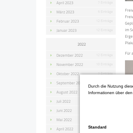
April 2023
7 Einträge
Frei
März 2023
5 Einträge
Frei
Februar 2023
12 Einträge
Gepl
im S
Januar 2023
12 Einträge
Erge
Plak
2022
Für 
Dezember 2022
12 Einträge
November 2022
10 Einträge
Oktober 2022
7 Einträge
September 2022
11 Einträge
Durch die Nutzung diese
August 2022
4 Einträge
Informationen über den 
Juli 2022
14 Einträge
Juni 2022
13 Einträge
Mai 2022
11 Einträge
Standard
April 2022
8 Einträge