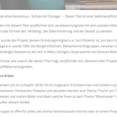
ule ohne Rassismus – Schule mit Courage“ - Dieser Titel ist eine Selbstverpflicht
len mit diesem Titel verpflichten sich, verantwortungsvoll mit dem sozialen M
n alle Formen des "Mobbing", der Diskriminierung und der Gewalt zu wenden.
 wurde das Projekt, dessen Gründungsmitglied u.a. Cem Özdemir ist, von dem Ve
age e.V. wurde 1992 von Bürgerinitiativen, Menschenrechtsgruppen, Vereinen u
lttätigen Rassismus, der sich in Mölln, Solingen, Hoyerswerda und Rostock Bahn
 Schule, wie unsere, die diesen Titel trägt, verpflichtet sich, Aktionen oder Pr
Konflikten einzugreifen.
re Arbeit:
fanden uns im Schuljahr 2018/19 mit insgesamt 9 Schülerinnen und Schülern z
rmationen, Postkarten, Plakaten und aktuellen Werken zum Thema "Flucht" am T
hneten und malten Bilder und Ideen, welche ihnen zu dem Thema "Miteinander" d
 unter diesem Artikel.
Gruppe ist offen für jeden, der einmal hereinschauen möchte oder an einem Proj