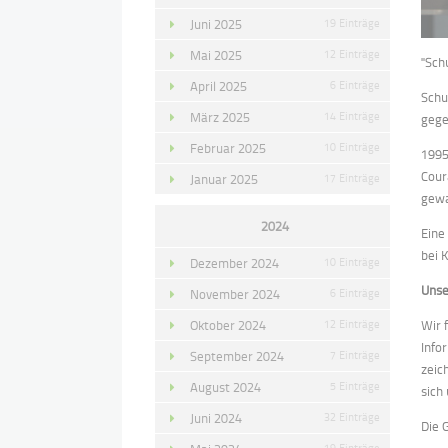
Juni 2025
19 Einträge
Mai 2025
12 Einträge
"Sch
April 2025
6 Einträge
Schu
März 2025
14 Einträge
gege
Februar 2025
10 Einträge
1995
Cour
Januar 2025
17 Einträge
gewa
2024
Eine
bei 
Dezember 2024
10 Einträge
Unse
November 2024
6 Einträge
Oktober 2024
12 Einträge
Wir 
Info
September 2024
7 Einträge
zeic
August 2024
5 Einträge
sich
Juni 2024
32 Einträge
Die 
19 Einträge