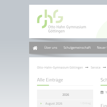
Home
Über uns
Schulgemeinschaft
Neuer 
Otto-Hahn-Gymnasium Göttingen
Service
Alle Einträge
Sc
1
2026
August 2026
1 Eintrag
Ei