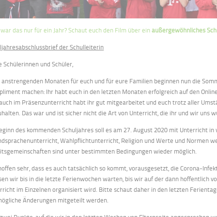
war das nur für ein Jahr? Schaut euch den Film über ein
außergewöhnliches Schu
ljahresabschlussbrief der Schulleiterin
e Schülerinnen und Schüler,
 anstrengenden Monaten für euch und für eure Familien beginnen nun die Somm
liment machen: Ihr habt euch in den letzten Monaten erfolgreich auf den Online-
auch im Präsenzunterricht habt ihr gut mitgearbeitet und euch trotz aller Um
uhalten. Das war und ist sicher nicht die Art von Unterricht, die ihr und wir un
eginn des kommenden Schuljahres soll es am 27. August 2020 mit Unterricht in 
dsprachenunterricht, Wahlpflichtunterricht, Religion und Werte und Normen we
itsgemeinschaften sind unter bestimmten Bedingungen wieder möglich.
hoffen sehr, dass es auch tatsächlich so kommt, vorausgesetzt, die Corona-Infek
en wir bis in die letzte Ferienwochen warten, bis wir auf der dann hoffentlich 
rricht im Einzelnen organisiert wird. Bitte schaut daher in den letzten Ferien
ögliche Änderungen mitgeteilt werden.