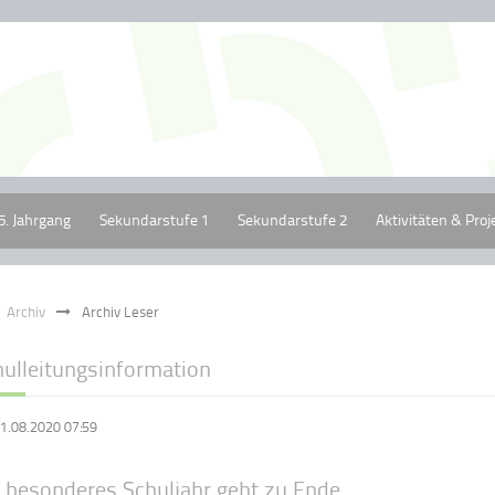
5. Jahrgang
Sekundarstufe 1
Sekundarstufe 2
Aktivitäten & Proj
Archiv
Archiv Leser
hulleitungsinformation
1.08.2020 07:59
n besonderes Schuljahr geht zu Ende