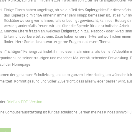
zwei Punkte, auf die wir in den letzten Wochen von Elternseite angesprochen w
Einige Eltern haben angefragt, ob sie ein Teil des
Kopiergeldes
für dieses Sch
das Kopiergeld mit 15€ ohnehin immer sehr knapp bemessen ist, ist es nur mö
Rücküberweisung vornehmen, falls unbedingt gewünscht, kann der Betrag dire
werden, andernfalls freuen wir uns über die Spende für die schulische Arbeit.
Manche Eltern fragen an, welches
Endgerät
, d.h. z.B. Netbook oder I-Pad, si
Unterricht vorbereitet zu sein. Dazu haben unsere IT-Verantwortlichen einen 
findet. Herr Goebel beantwortet gerne Fragen zu diesem Thema.
en "richtigen" Feriengruß findet ihr in diesem Jahr einmal als kleinen Videofilm 
punkten und seiner traurigen und manches Mal enttäuschenden Entwicklung. De
 auf der Homepage.
amen der gesamten Schulleitung und dem ganzen Lehrerkollegium wünsche ich 
erzeit. Kommt gesund und voller Zuversicht, dass alles wieder besser wird, aus
 der
Brief als PDF-Version
he Computerausstattung ist für das schulische Lernen meines Kindes sinnvoll 