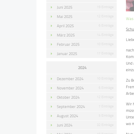
Juni 2025
19 Einträge
Mai 2025
12 Einträge
Was 
April 2025
6 Einträge
Schu
März 2025
14 Einträge
Lieb
Februar 2025
10 Einträge
nach
Januar 2025
17 Einträge
Komp
Und 
2024
einz
Dezember 2024
10 Einträge
Zu B
Frem
November 2024
6 Einträge
Arbe
Oktober 2024
12 Einträge
Wir 
September 2024
7 Einträge
müss
August 2024
5 Einträge
Unte
wo m
Juni 2024
32 Einträge
19 Einträge