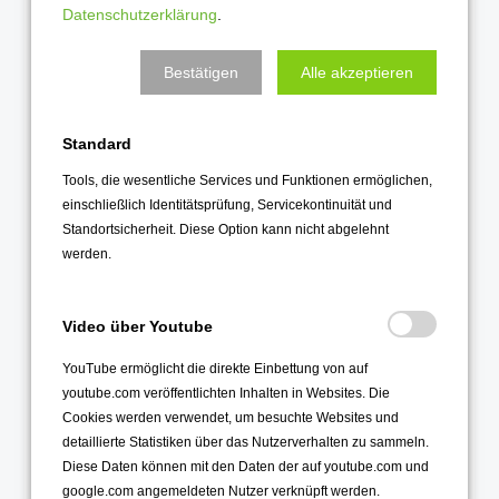
Datenschutzerklärung
.
Juni 2022
Mai 2022
Bestätigen
Alle akzeptieren
April 2022
März 2022
Standard
Februar 2022
Tools, die wesentliche Services und Funktionen ermöglichen,
Januar 2022
einschließlich Identitätsprüfung, Servicekontinuität und
Standortsicherheit. Diese Option kann nicht abgelehnt
2021
werden.
Dezember 2021
November 2021
Video über Youtube
Oktober 2021
YouTube ermöglicht die direkte Einbettung von auf
September 2021
youtube.com veröffentlichten Inhalten in Websites. Die
Cookies werden verwendet, um besuchte Websites und
August 2021
detaillierte Statistiken über das Nutzerverhalten zu sammeln.
Juli 2021
Diese Daten können mit den Daten der auf youtube.com und
google.com angemeldeten Nutzer verknüpft werden.
Juni 2021