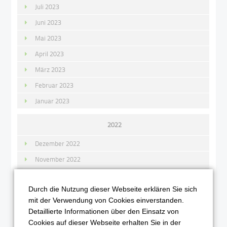
Juli 2023
Juni 2023
Mai 2023
April 2023
März 2023
Februar 2023
Januar 2023
2022
Dezember 2022
November 2022
Oktober 2022
Durch die Nutzung dieser Webseite erklären Sie sich
September 2022
mit der Verwendung von Cookies einverstanden.
August 2022
Detaillierte Informationen über den Einsatz von
Juli 2022
Cookies auf dieser Webseite erhalten Sie in der