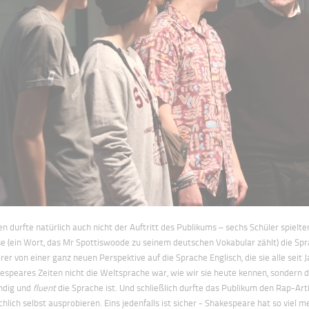
en durfte natürlich auch nicht der Auftritt des Publikums – sechs Schüler spielt
e (ein Wort, das Mr Spottiswoode zu seinem deutschen Vokabular zählt) die 
rer von einer ganz neuen Perspektive auf die Sprache Englisch, die sie alle seit 
espeares Zeiten nicht die Weltsprache war, wie wir sie heute kennen, sondern d
ndig und
fluent
die Sprache ist. Und schließlich durfte das Publikum den Rap-Art
chlich selbst ausprobieren. Eins jedenfalls ist sicher - Shakespeare hat so viel me