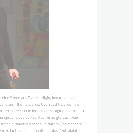
en eine Szene aus Twelfth Night, bevor nach der
Sprache zum Thema wurde.
Überrascht wurden die
Jahren in der Schule lernen, dass Englisch nämlich zu
ie Sprache des Volkes. Aber er zeigte auch, wie
ist des elisabethanischen Zeitalters (Shakespeare!)
hr zu bieten als nur Inhalte für das Zentralabitur.