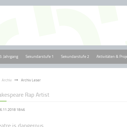
5. Jahrgang
Sekundarstufe 1
Sekundarstufe 2
Aktivitäten & Proj
Archiv
Archiv Leser
akespeare Rap Artist
6.11.2018 18:46
eatre is dangerous