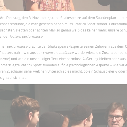
.)Am Dienstag, den 8. November, stand Shakespeare auf dem Stundenplan – aber
espearestunde, die man gesehen haben muss. Patrick Spottiswood , Educational
sechsten, siebten oder achten Mal (so genau weiß das keiner mehr) unsere Schul
fender
lecture performance
einer
performance
brachte der Shakespeare-Experte seinen Zuhörern aus dem O
Theaters nah – wie aus der
crowd
die
audience
wurde, wieso die Zuschauer bei e
erous
) und wie ein unschuldiger Text eine harmlose Äußerung bleiben oder au
nmerk legte Patrick Spottiswoodes auf die psychologischen Aspekte – wie wirkt 
ren Zuschauer sehe, welchen Unterschied es macht, ob ein Schauspieler 6 oder 
sign auf sich hat.