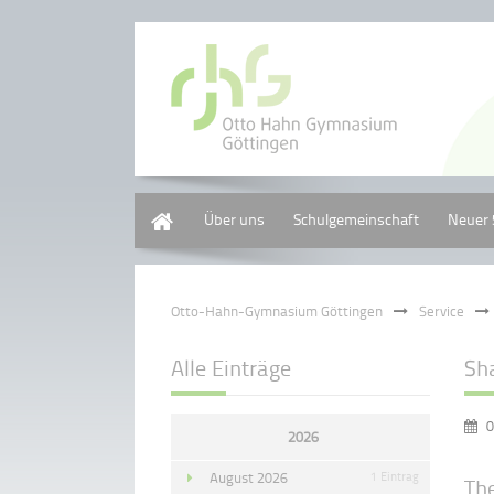
Home
Über uns
Schulgemeinschaft
Neuer 
Otto-Hahn-Gymnasium Göttingen
Service
Alle Einträge
Sh
0
2026
August 2026
1 Eintrag
Th