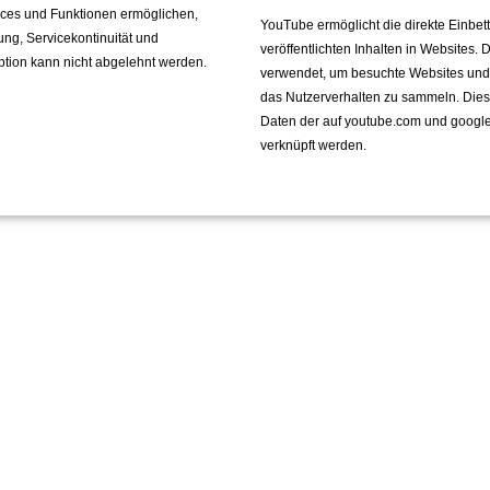
vices und Funktionen ermöglichen,
YouTube ermöglicht die direkte Einbe
fung, Servicekontinuität und
veröffentlichten Inhalten in Websites.
rück
ption kann nicht abgelehnt werden.
verwendet, um besuchte Websites und de
das Nutzerverhalten zu sammeln. Die
Daten der auf youtube.com und googl
verknüpft werden.