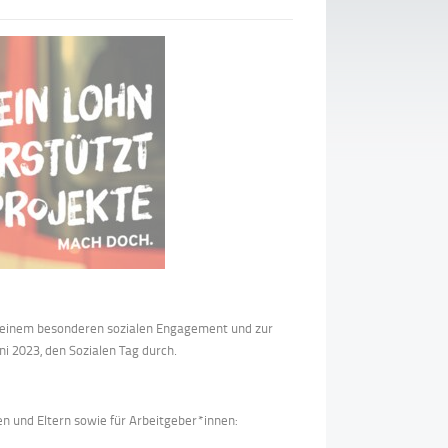
eine
m
besonderen
soziale
n
Engagement und
zur
uni 20
2
3
,
den Sozialen Tag durch.
en und Eltern sowie für Arbeitgeber*innen: