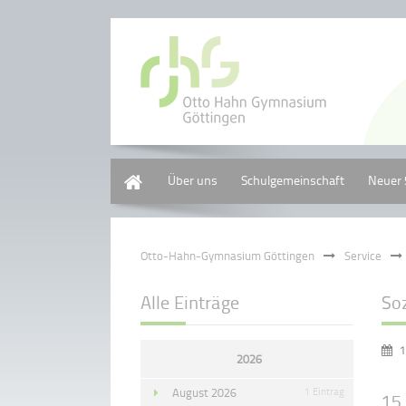
Home
Über uns
Schulgemeinschaft
Neuer 
Otto-Hahn-Gymnasium Göttingen
Service
Alle Einträge
Soz
1
2026
August 2026
1 Eintrag
15.