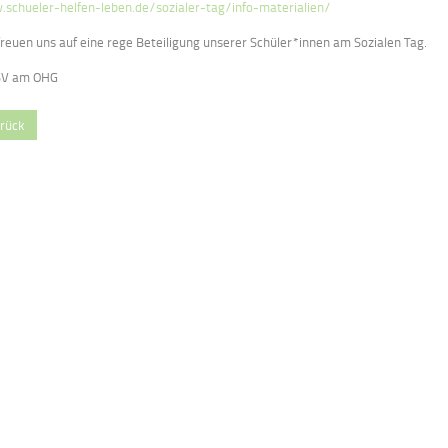
schueler-helfen-leben.de/sozialer-tag/info-materialien/
freuen uns auf eine rege Beteiligung unserer Schüler*innen am Sozialen Tag.
SV am OHG
rück