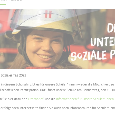
)
Sozialer Tag 2023
 in diesem Schuljahr gibt es für
unsere Schüler
*i
nnen
wieder
die Möglichkeit zu
llschaftliche
n
Partizipation.
Dazu
führt unsere Schule am
Donnerstag
, den
1
5
. J
n Sie hier dazu den
Elternbrief
und die
Informationen für unsere Schüler*innen
.
der folgenden Internetseite finden Sie auch noch Infobroschüren für Schüler*inn