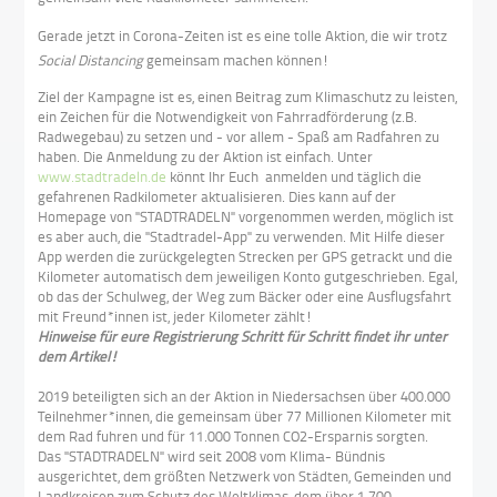
Gerade jetzt in Corona-Zeiten ist es eine tolle Aktion, die wir trotz
Social Distancing
gemeinsam machen können!
Ziel der Kampagne ist es, einen Beitrag zum Klimaschutz zu leisten,
ein Zeichen für die Notwendigkeit von Fahrradförderung (z.B.
Radwegebau) zu setzen und - vor allem - Spaß am Radfahren zu
haben. Die Anmeldung zu der Aktion ist einfach. Unter
www.stadtradeln.de
könnt Ihr Euch anmelden und täglich die
gefahrenen Radkilometer aktualisieren. Dies kann auf der
Homepage von "STADTRADELN" vorgenommen werden, möglich ist
es aber auch, die "Stadtradel-App" zu verwenden. Mit Hilfe dieser
App werden die zurückgelegten Strecken per GPS getrackt und die
Kilometer automatisch dem jeweiligen Konto gutgeschrieben. Egal,
ob das der Schulweg, der Weg zum Bäcker oder eine Ausflugsfahrt
mit Freund*innen ist, jeder Kilometer zählt!
Hinweise für eure Registrierung Schritt für Schritt findet ihr unter
dem Artikel!
2019 beteiligten sich an der Aktion in Niedersachsen über 400.000
Teilnehmer*innen, die gemeinsam über 77 Millionen Kilometer mit
dem Rad fuhren und für 11.000 Tonnen CO2-Ersparnis sorgten.
Das "STADTRADELN" wird seit 2008 vom Klima- Bündnis
ausgerichtet, dem größten Netzwerk von Städten, Gemeinden und
Landkreisen zum Schutz des Weltklimas, dem über 1.700