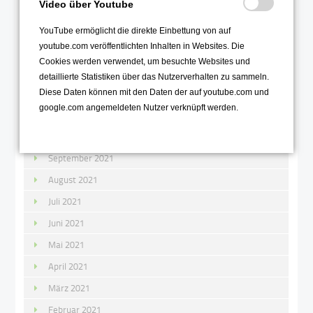
Video über Youtube
Februar 2022
YouTube ermöglicht die direkte Einbettung von auf
Januar 2022
youtube.com veröffentlichten Inhalten in Websites. Die
Cookies werden verwendet, um besuchte Websites und
2021
detaillierte Statistiken über das Nutzerverhalten zu sammeln.
Dezember 2021
Diese Daten können mit den Daten der auf youtube.com und
google.com angemeldeten Nutzer verknüpft werden.
November 2021
Oktober 2021
September 2021
August 2021
Juli 2021
Juni 2021
Mai 2021
April 2021
März 2021
Februar 2021