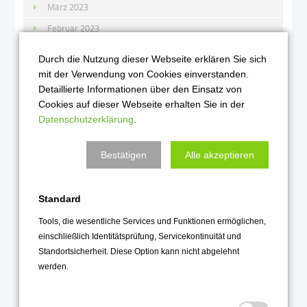
März 2023
Februar 2023
Januar 2023
Durch die Nutzung dieser Webseite erklären Sie sich
mit der Verwendung von Cookies einverstanden.
2022
Detaillierte Informationen über den Einsatz von
Cookies auf dieser Webseite erhalten Sie in der
Dezember 2022
Datenschutzerklärung
.
November 2022
Oktober 2022
Bestätigen
Alle akzeptieren
September 2022
August 2022
Standard
Juli 2022
Tools, die wesentliche Services und Funktionen ermöglichen,
Juni 2022
einschließlich Identitätsprüfung, Servicekontinuität und
Standortsicherheit. Diese Option kann nicht abgelehnt
Mai 2022
werden.
April 2022
März 2022