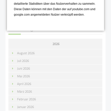
detaillierte Statistiken über das Nutzerverhalten zu sammeln.
Diese Daten können mit den Daten der auf youtube.com und
Zurück
google.com angemeldeten Nutzer verknüpft werden.
Alle Einträge
2026
August 2026
Juli 2026
Juni 2026
Mai 2026
April 2026
März 2026
Februar 2026
Januar 2026