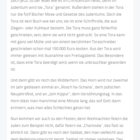
Doch jetzt zu der Bibel wie es im Christentum heißt, denn im
Judentum wird sie „Tora“ genannt. Außerdem stehen in der Tora
nur die fünf Bücher Mose und Gesetze des Judentums. Doch die
Tora ist kein Buch wie bei uns, sie ist eine Schriftrolle, die aus
Ziegen- oder Kuhhaut besteht. Die Tora muss ganz fehlerfrei
geschrieben, sein, denn sie wird nicht gedruckt. So eine Tora kann
mit ganz viel Mühe und von einem berühmten Toraschreiber
geschrieben schon mal 150.000 Euro kosten. Aus der Tora wird
immer gelesen mit Ausnahme von Freitagabend. Das Besondere
ist, dass eine Tora beerdigt wird, wenn sie unbrauchbar geworden
ist.
Und dann gibt es noch das Widderhorn. Das Horn wird nur zweimal
im Jahr geblasen: einmal an „Rosch ha-Schana“, dem jüdischen
Neujahrsfest, und an „Jom Kippur“, dem Versöhnungstag. In das
Horn bläst man manchmal eine Minute lang, das soll Gott dann
erinnern, was man alles Schlechtes getan hat.
Nun kommen wir auch zu den Festen, denn Weihnachten feiern die
Juden zum Beispiel nicht, dafür feiern sie „Channuka“, das fast so
ähnlich ist. Dann gibt es noch den Sabbat, den man vielleicht aus
dem Religionsunterricht kennt. Sabbat ist immer samstags. Das