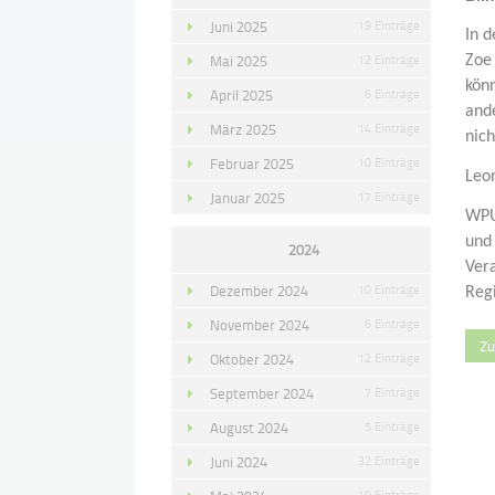
Juni 2025
19 Einträge
In 
Mai 2025
12 Einträge
Zoe 
kön
April 2025
6 Einträge
and
März 2025
14 Einträge
nich
Februar 2025
10 Einträge
Leon
Januar 2025
17 Einträge
WPU
und
2024
Vera
Dezember 2024
10 Einträge
Reg
November 2024
6 Einträge
Zu
Oktober 2024
12 Einträge
September 2024
7 Einträge
August 2024
5 Einträge
Juni 2024
32 Einträge
19 Einträge