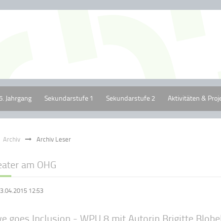
5. Jahrgang
Sekundarstufe 1
Sekundarstufe 2
Aktivitäten & Proj
Archiv
Archiv Leser
eater am OHG
3.04.2015 12:53
e goes Inclusion - WPU 8 mit Autorin Brigitte Blobe