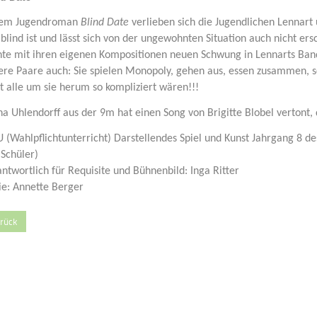
dem Jugendroman
Blind Date
verlieben sich die Jugendlichen Lennart
blind ist und lässt sich von der ungewohnten Situation auch nicht e
nte mit ihren eigenen Kompositionen neuen Schwung in Lennarts Band 
ere Paare auch: Sie spielen Monopoly, gehen aus, essen zusammen, s
t alle um sie herum so kompliziert wären!!!
a Uhlendorff aus der 9m hat einen Song von Brigitte Blobel vertont, 
 (Wahlpflichtunterricht) Darstellendes Spiel und Kunst Jahrgang 8 
 Schüler)
ntwortlich für Requisite und Bühnenbild: Inga Ritter
ie: Annette Berger
rück