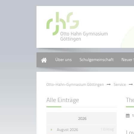
Home
Über uns
Schulgemeinschaft
Neuer 
Otto-Hahn-Gymnasium Göttingen
Service
Alle Einträge
Th
1
2026
August 2026
1 Eintrag
Lov