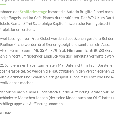
Rahmen der
Schülerlesetage
kommt die Autorin Brigitte Blobel nach
endgefängnis und im Café Planea durchzuführen. Der WPU-Kurs Darste
Blobels Roman
Blind Date
einige Kapitel in szenische Form gebracht. 
Projektionen erstellt.
 zwei Lesungen von Frau Blobel werden diese Szenen gespielt: Bei de
 Paulinerkirche werden drei Szenen gezeigt und somit nur ein Aussch
o-Hahn-Gymnasium (
Mi. 22.4., 7./8. Std. Filmraum, Eintritt 2€
) durc
nen ein recht umfassender Eindruck von der Handlung vermittelt wer
 21 Schülerinnen haben zum ersten Mal Unterricht im Fach Darstellen
ppen erarbeitet. So werden die Hauptfiguren in den verschiedenen S
auspielerinnen und Schauspielern gespielt. Eindeutige Kostüme und R
hvollziehbar machen.
der Suche nach einem Blindenstock für die Aufführung lernten wir He
behinderte Menschen kennen (der seine Kinder auch am OHG hatte) 
bsthilfegruppe zur Aufführung kommen.
nd Date