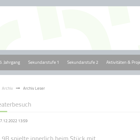
5. Jahrgang
Sekundarstufe 1
Sekundarstufe 2
Aktivitäten & Proj
Archiv
Archiv Leser
eaterbesuch
7.12.2022 13:59
 9B spielte innerlich beim Stück mit