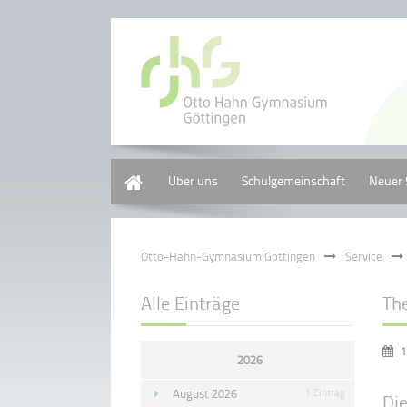
Home
Über uns
Schulgemeinschaft
Neuer 
Otto-Hahn-Gymnasium Göttingen
Service
Alle Einträge
Th
1
2026
August 2026
1 Eintrag
Die