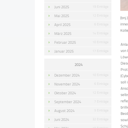
Juni 2025
19 Einträge
Mai 2025
12 Einträge
(bnj
inner
April 2025
6 Einträge
Koll
März 2025
14 Einträge
Februar 2025
10 Einträge
Anla
von 
Januar 2025
17 Einträge
Löw
D
ie
2024
Prot
Dezember 2024
10 Einträge
(Cyb
soll
November 2024
6 Einträge
Ansc
Oktober 2024
12 Einträge
selb
refl
September 2024
7 Einträge
brill
August 2024
5 Einträge
Beob
Juni 2024
32 Einträge
sow
Schü
19 Einträge