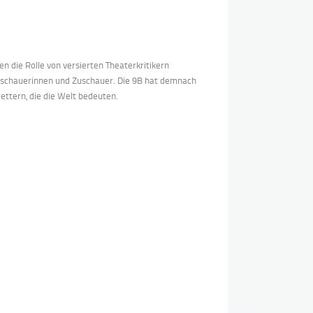
den
die
Rolle
von
versierten
Theaterkritiker
n
schauerinnen und Zuschauer. Die 9B hat
demnach
rettern, die die Welt bedeuten.