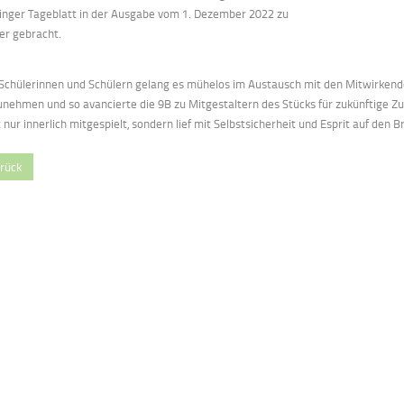
inger Tageblatt
in der
Ausgabe vom 1.
Dezember 2022
zu
er
gebracht
.
Schülerinnen und Schülern
gelang es mühelos
im
Austausch
mit
den
Mitwirken
unehmen und
so avancierte die 9B zu Mitgestaltern des Stücks für zukünftige
Z
u
 nur innerlich mitgespielt,
sondern lief mit Selbstsicherheit und Esprit auf den B
rück