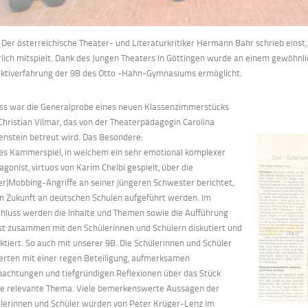
.) Der österreichische Theater
-
und Literaturkritiker
Hermann Bahr schrieb einst,
lich mitspielt.
Dank des Jungen
Theaters
in
Gö
ttingen
wurde
an
einem
gewöhnli
ektiverfahrung der 9B des Otto
-
Hahn
-
Gymnasiums ermöglicht.
ss war die Generalprobe eines neuen Klassenzimmerstücks
Christian Vilmar,
das
von
der
Theaterpädagogin
Caro
lina
enstein
betreut
wird.
Das
Besondere:
ses Kammerspiel, in welchem ein sehr emotional komplexer
agonist, virtuos von
Karim Chelbi gespielt, über die
er)Mobbing
-
Angriffe an seiner jüngeren Schwester
berichtet,
 in Zukunft an deutschen S
chulen aufgeführt werden. Im
hluss werden
die Inhalte und Themen sowie die Aufführung
st zusammen mit den Schülerinnen
und Schülern diskutiert und
ektiert. So auch mit unserer 9B.
Die S
chülerinnen und
Schüler
ierten
mit
einer regen
Beteiligung, aufmerksamen
achtungen und tiefgründigen Reflexionen über das
Stück
ie
r
elevante
Thema
.
Viele bemerkenswerte Aussagen der
lerinnen und
Schüler wurden von
Peter Krüger
-
Lenz im