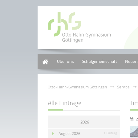
Home
Über uns
Schulgemeinschaft
Neuer 
Otto-Hahn-Gymnasium Göttingen
Service
Alle Einträge
Ti
2
2026
August 2026
1 Eintrag