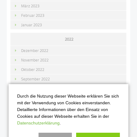
März 2023
Februar 2023
Januar 2023
2022
Dezember 2022
November 2022
Oktober 2022
September 2022
August 2022
Durch die Nutzung dieser Webseite erklären Sie sich
Juli 2022
mit der Verwendung von Cookies einverstanden.
Juni 2022
Detaillierte Informationen über den Einsatz von
Cookies auf dieser Webseite erhalten Sie in der
Mai 2022
Datenschutzerklärung
.
April 2022
März 2022