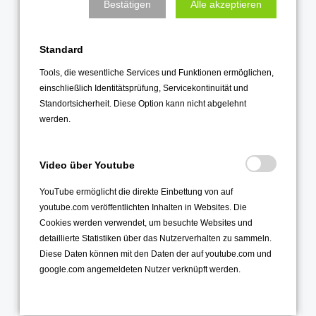
Bestätigen
Alle akzeptieren
Februar 2022
Januar 2022
Standard
2021
Tools, die wesentliche Services und Funktionen ermöglichen,
einschließlich Identitätsprüfung, Servicekontinuität und
Dezember 2021
Standortsicherheit. Diese Option kann nicht abgelehnt
werden.
November 2021
Oktober 2021
September 2021
Video über Youtube
August 2021
YouTube ermöglicht die direkte Einbettung von auf
youtube.com veröffentlichten Inhalten in Websites. Die
Juli 2021
Cookies werden verwendet, um besuchte Websites und
Juni 2021
detaillierte Statistiken über das Nutzerverhalten zu sammeln.
Mai 2021
Diese Daten können mit den Daten der auf youtube.com und
google.com angemeldeten Nutzer verknüpft werden.
April 2021
März 2021