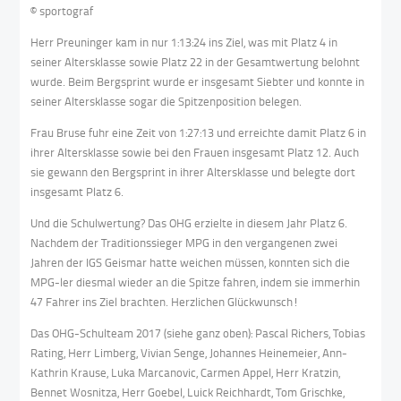
© sportograf
Herr Preuninger kam in nur 1:13:24 ins Ziel, was mit Platz 4 in
seiner Altersklasse sowie Platz 22 in der Gesamtwertung belohnt
wurde. Beim Bergsprint wurde er insgesamt Siebter und konnte in
seiner Altersklasse sogar die Spitzenposition belegen.
Frau Bruse fuhr eine Zeit von 1:27:13 und erreichte damit Platz 6 in
ihrer Altersklasse sowie bei den Frauen insgesamt Platz 12. Auch
sie gewann den Bergsprint in ihrer Altersklasse und belegte dort
insgesamt Platz 6.
Und die Schulwertung? Das OHG erzielte in diesem Jahr Platz 6.
Nachdem der Traditionssieger MPG in den vergangenen zwei
Jahren der IGS Geismar hatte weichen müssen, konnten sich die
MPG-ler diesmal wieder an die Spitze fahren, indem sie immerhin
47 Fahrer ins Ziel brachten. Herzlichen Glückwunsch!
Das OHG-Schulteam 2017 (siehe ganz oben): Pascal Richers, Tobias
Rating, Herr Limberg, Vivian Senge, Johannes Heinemeier, Ann-
Kathrin Krause, Luka Marcanovic, Carmen Appel, Herr Kratzin,
Bennet Wosnitza, Herr Goebel, Luick Reichhardt, Tom Grischke,