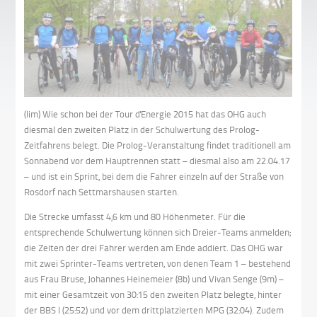
(lim) Wie schon bei der Tour d'Energie 2015 hat das OHG auch
diesmal den zweiten Platz in der Schulwertung des Prolog-
Zeitfahrens belegt. Die Prolog-Veranstaltung findet traditionell am
Sonnabend vor dem Hauptrennen statt – diesmal also am 22.04.17
– und ist ein Sprint, bei dem die Fahrer einzeln auf der Straße von
Rosdorf nach Settmarshausen starten.
Die Strecke umfasst 4,6 km und 80 Höhenmeter. Für die
entsprechende Schulwertung können sich Dreier-Teams anmelden;
die Zeiten der drei Fahrer werden am Ende addiert. Das OHG war
mit zwei Sprinter-Teams vertreten, von denen Team 1 – bestehend
aus Frau Bruse, Johannes Heinemeier (8b) und Vivan Senge (9m) –
mit einer Gesamtzeit von 30:15 den zweiten Platz belegte, hinter
der BBS I (25:52) und vor dem drittplatzierten MPG (32:04). Zudem