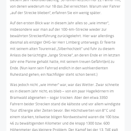
von denen wiederum nur 18 das Ziel erreichten. Warum vier Fahrer
„auf der Strecke blieben", erfahren Sie ein wenig später.
Auf den ersten Blick war in diesem Jahr alles so „wie immer",
insbesondere war man auf der 100-km-Strecke wieder zur
bewährten Streckenführung zurückgekehrt. Hier war allerdings
diesmal als einziger OHG-ler Herr Limberg unterwegs: Er feierte
mit seinem alten Tourenrad „Silberhochzeit" und fuhr zu diesem
Anlass die berüchtigte „lange Strecke", an deren Ende er im letzten
Jahr eine Panne gehabt hatte, mit seinem treuen Gefährt(en) zu
Ende. (Nun kann sein Fahrrad endlich in den wohlverdienten
Ruhestand gehen; ein Nachfolger steht schon bereit.)
Was jedoch nicht „wie immer" war, war das Wetter. Zwar schneite
es in diesem Jahr nicht; es blieb – von ein paar Hagelkörnern im
Bramwald abgesehen – sogar trocken. Aber den etwa 3350
Fahrern beider Strecken stand die kälteste und vor allem windigste
Tour d'Energie aller Zeiten bevor. Bei Höchstwerten von 8°C und
einem starken, teilweise böigen Nordwestwind waren die 100 bzw.
46 zu bewältigenden Kilometer und die knapp 1300 bzw. 600
Höhenmeter das kleinere Problem. Der Kampf bei der 13. TdE galt