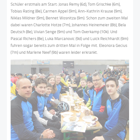
Schüler erstmals am Start: Jonas Remy (6d), Tom Grischke (6m),
Tobias Rating (8e), Carmen Appel (9m), Ann-Kathrin Krause (9m),
Niklas Mildner (9m), Bennet Wosnitza (9m). Schon zum zweiten Mal
dabei waren Charlotte Hotze (7m), Johannes Heinemeier (8b), Bela
Deutsch (8e), Vivian Senge (9m) und Tom Overkamp (10k). Und
Pascal Richers (8e), Luka Marcanovic (9d) und Luick Reichhardt (9m)
fuhren sogar bereits zum dritten Mal in Folge mit. Eleonora Gecius
(7m) und Marlene Neef (9b) waren leider erkrankt.