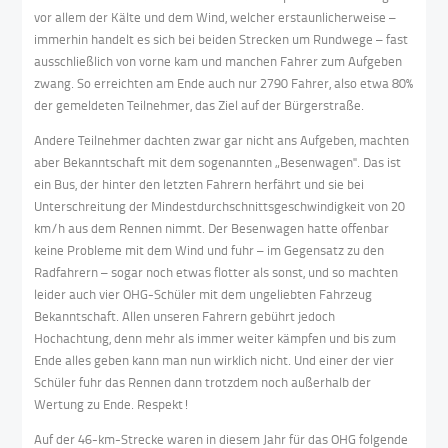
vor allem der Kälte und dem Wind, welcher erstaunlicherweise –
immerhin handelt es sich bei beiden Strecken um Rundwege – fast
ausschließlich von vorne kam und manchen Fahrer zum Aufgeben
zwang. So erreichten am Ende auch nur 2790 Fahrer, also etwa 80%
der gemeldeten Teilnehmer, das Ziel auf der Bürgerstraße.
Andere Teilnehmer dachten zwar gar nicht ans Aufgeben, machten
aber Bekanntschaft mit dem sogenannten „Besenwagen". Das ist
ein Bus, der hinter den letzten Fahrern herfährt und sie bei
Unterschreitung der Mindestdurchschnittsgeschwindigkeit von 20
km/h aus dem Rennen nimmt. Der Besenwagen hatte offenbar
keine Probleme mit dem Wind und fuhr – im Gegensatz zu den
Radfahrern – sogar noch etwas flotter als sonst, und so machten
leider auch vier OHG-Schüler mit dem ungeliebten Fahrzeug
Bekanntschaft. Allen unseren Fahrern gebührt jedoch
Hochachtung, denn mehr als immer weiter kämpfen und bis zum
Ende alles geben kann man nun wirklich nicht. Und einer der vier
Schüler fuhr das Rennen dann trotzdem noch außerhalb der
Wertung zu Ende. Respekt!
Auf der 46-km-Strecke waren in diesem Jahr für das OHG folgende