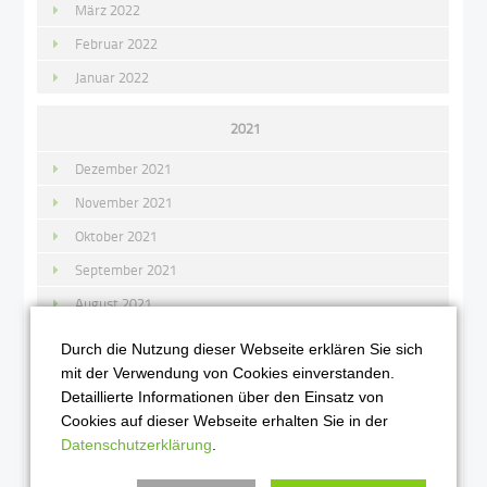
März 2022
Februar 2022
Januar 2022
2021
Dezember 2021
November 2021
Oktober 2021
September 2021
August 2021
Juli 2021
Durch die Nutzung dieser Webseite erklären Sie sich
Juni 2021
mit der Verwendung von Cookies einverstanden.
Detaillierte Informationen über den Einsatz von
Mai 2021
Cookies auf dieser Webseite erhalten Sie in der
April 2021
Datenschutzerklärung
.
März 2021