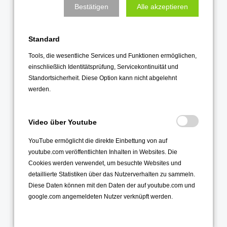
Bestätigen
Alle akzeptieren
Februar 2021
Januar 2021
Standard
2020
Tools, die wesentliche Services und Funktionen ermöglichen,
Dezember 2020
einschließlich Identitätsprüfung, Servicekontinuität und
Standortsicherheit. Diese Option kann nicht abgelehnt
November 2020
werden.
Oktober 2020
September 2020
Video über Youtube
August 2020
YouTube ermöglicht die direkte Einbettung von auf
Juli 2020
youtube.com veröffentlichten Inhalten in Websites. Die
Juni 2020
Cookies werden verwendet, um besuchte Websites und
detaillierte Statistiken über das Nutzerverhalten zu sammeln.
Mai 2020
Diese Daten können mit den Daten der auf youtube.com und
April 2020
google.com angemeldeten Nutzer verknüpft werden.
März 2020
Februar 2020