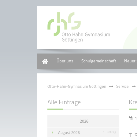
Home
Über uns
Schulgemeinschaft
Neuer 
Otto-Hahn-Gymnasium Göttingen
Service
Alle Einträge
Kre
1
2026
August 2026
1 Eintrag
T-