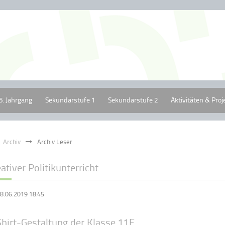
5. Jahrgang
Sekundarstufe 1
Sekundarstufe 2
Aktivitäten & Proj
Archiv
Archiv Leser
ativer Politikunterricht
8.06.2019 18:45
Shirt-Gestaltung der Klasse 11F